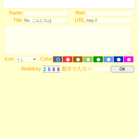
Name
Mail
Title
URL
Icon
Color
WriteKey
数字で入力⇒