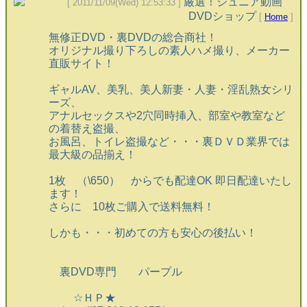
厳選！ジュニア動画
[ 2011/11/09(Wed) 12:53:33 ]
DVDショップ
[
Home
]
無修正DVD・裏DVDの総合商社！
オリジナル撮り下ろしの素人ハメ撮り、メーカー
直販サイト！
ギャルAV、美乳、美人新妻・人妻・淫乱熟女シリ
ーズ、
アナルセックスや2穴同時挿入、部室や教室など
の着替え盗撮、
お風呂、トイレ盗撮など・・・裏ＤＶＤ業界では
最大級の品揃え！
1枚 （\650） からでも配達OK 即日配達いたし
ます！
さらに 10枚ご購入で送料無料！
しかも・・・初めての方も安心の後払い！
裏DVD専門 パープル
☆ＨＰ★