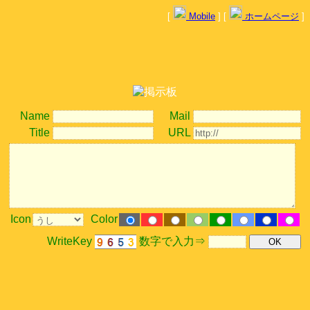
[
Mobile
] [
ホームページ
]
Name
Mail
Title
URL
Icon
Color
WriteKey
数字で入力⇒