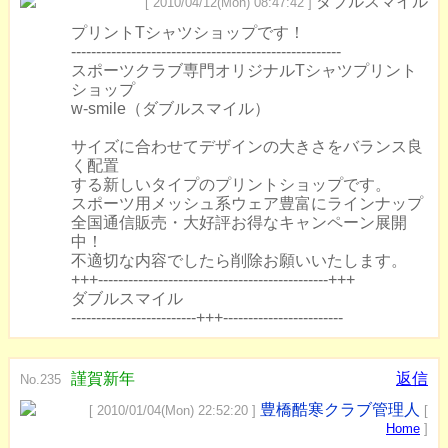
ダブルスマイル
[ 2010/04/12(Mon) 08:47:42 ]
プリントTシャツショップです！
------------------------------------------------------
スポーツクラブ専門オリジナルTシャツプリント
ショップ
w-smile（ダブルスマイル）
サイズに合わせてデザインの大きさをバランス良
く配置
する新しいタイプのプリントショップです。
スポーツ用メッシュ系ウェア豊富にラインナップ
全国通信販売・大好評お得なキャンペーン展開
中！
不適切な内容でしたら削除お願いいたします。
+++----------------------------------------------+++
ダブルスマイル
-------------------------+++------------------------
謹賀新年
返信
No.235
豊橋酷寒クラブ管理人
[ 2010/01/04(Mon) 22:52:20 ]
[
Home
]