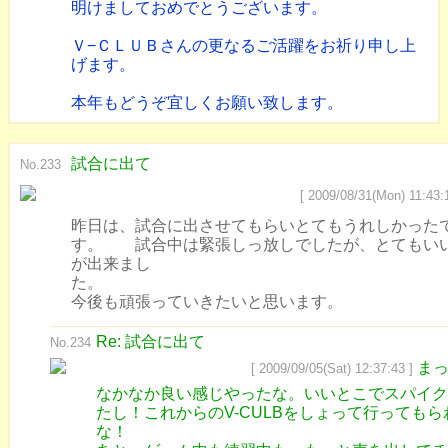
明けましておめでとうございます。
Ｖ−ＣＬＵＢさんの更なるご活躍をお祈り申し上
げます。
本年もどうぞ宜しくお願い致します。
試合に出て
No.233
[ 2009/08/31(Mon) 11:43:
昨日は、試合に出させてもらいとてもうれしかった
す。 試合中は緊張しっ放しでしたが、とてもい
が出来まし
た
今後も頑張っていきたいと思います。
Re: 試合に出て
No.234
ま
[ 2009/09/05(Sat) 12:37:43 ]
なかなか良い感じやったな。いいとこでスパイク
たし！これからのV-CULBをしょって行ってもら
な！