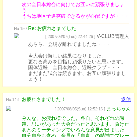
次の全日本総合に向けてお互いに頑張りましょ
う！
うちは地区予選突破できるかが心配ですが・・・
Re: お疲れさまでした
No.150
V-CLUB管理人
[ 2007/08/07(Tue) 22:44:26 ]
あらら、会場が離れてましたね・・・
今大会は悔しい結果になりました。
更なる高みを目指し頑張りたいと思います。
国体近畿、全日本総合、近畿クラブ・・・
まだまだ試合は続きます、お互い頑張りまし
ょう！
お疲れさまでした！
返信
No.148
まっちゃん
[ 2007/08/05(Sun) 12:52:16 ]
みんな、お疲れ様でした。各自、それぞれの課
題、思いがあった大会だったと思います。負けた
あとのミーティングでいろんな意見が出ました。
自分自身も含め、全員が「自責」の精神でプレー