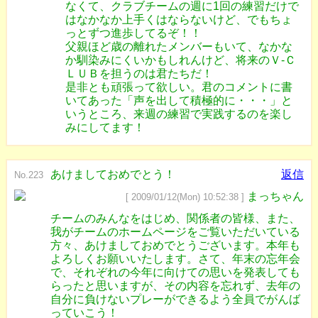
なくて、クラブチームの週に1回の練習だけで
はなかなか上手くはならないけど、でもちょ
っとずつ進歩してるぞ！！
父親ほど歳の離れたメンバーもいて、なかな
か馴染みにくいかもしれんけど、将来のＶ-Ｃ
ＬＵＢを担うのは君たちだ！
是非とも頑張って欲しい。君のコメントに書
いてあった「声を出して積極的に・・・」と
いうところ、来週の練習で実践するのを楽し
みにしてます！
あけましておめでとう！
返信
No.223
まっちゃん
[ 2009/01/12(Mon) 10:52:38 ]
チームのみんなをはじめ、関係者の皆様、また、
我がチームのホームページをご覧いただいている
方々、あけましておめでとうございます。本年も
よろしくお願いいたします。さて、年末の忘年会
で、それぞれの今年に向けての思いを発表しても
らったと思いますが、その内容を忘れず、去年の
自分に負けないプレーができるよう全員でがんば
っていこう！