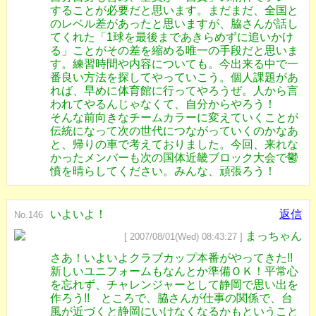
することが必要だと思います。まだまだ、全国と
のレベル差があったと思いますが、脇さんが話し
てくれた「1球を最後まであきらめずに追いかけ
る」ことがその差を縮める唯一の手段だと思いま
す。練習時間や内容についても。今出来る中で一
番良い方法を探してやっていこう。個人課題があ
れば、早めに体育館に行ってやろうぜ。人から言
われてやるんじゃなくて、自分からやろう！
そんな前向きなチームカラーに変えていくことが
伝統になって次の世代につながっていくのかなあ
と、帰りの車で考えておりました。今回、来れな
かったメンバーも次の国体近畿ブロック大会で鬱
憤を晴らしてください。みんな、頑張ろう！
いよいよ！
返信
No.146
まっちゃん
[ 2007/08/01(Wed) 08:43:27 ]
さあ！いよいよクラブカップ本番がやってきた!!
新しいユニフォームもなんとか準備ＯＫ！平常心
を忘れず、チャレンジャーとして静岡で思い出を
作ろう!! ところで、脇さんが仕事の関係で、台
風が近づくと静岡にいけなくなるかもということ