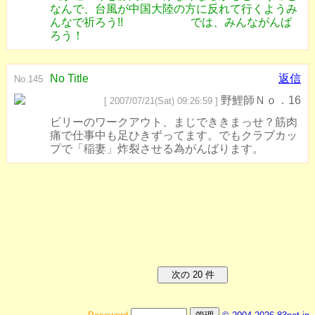
なんで、台風が中国大陸の方に反れて行くようみ
んなで祈ろう!! では、みんながんば
ろう！
No Title
返信
No.145
野鯉師Ｎｏ．16
[ 2007/07/21(Sat) 09:26:59 ]
ビリーのワークアウト、まじでききまっせ？筋肉
痛で仕事中も足ひきずってます。でもクラブカッ
プで「稲妻」炸裂させる為がんばります。