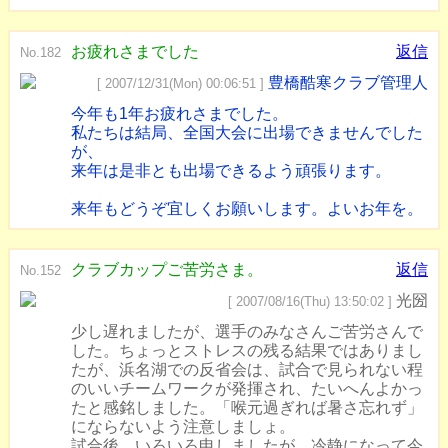
お疲れさまでした
返信
No.182
豊橋酷寒クラブ管理人
[ 2007/12/31(Mon) 00:06:51 ]
今年も1年お疲れさまでした。
私たちは結局、全国大会に出場できませんでした
が、
来年は是非とも出場できるよう頑張ります。
来年もどうぞ宜しくお願いします。よいお年を。
クラブカップご苦労さま。
返信
No.152
光圀
[ 2007/08/16(Thu) 13:50:02 ]
少し遅れましたが、選手のみなさんご苦労さんで
した。ちょっとストレスの残る結果ではありまし
たが、浜名湖での反省会は、試合で見られない程
のいいチームワークが発揮され、たいへんよかっ
たと感銘しました。「喉元過ぎれば暑さ忘れず」
にならないよう注意しましょ。
試合後、いろいろ申しましたが、冷静になって今