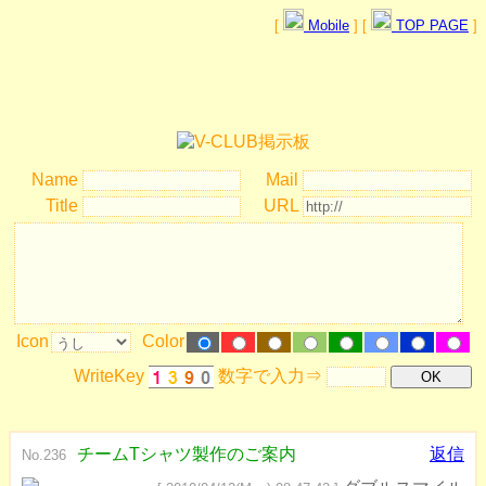
[
Mobile
] [
TOP PAGE
]
Name
Mail
Title
URL
Icon
Color
WriteKey
数字で入力⇒
チームTシャツ製作のご案内
返信
No.236