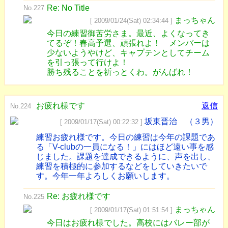
Re: No Title
No.227
まっちゃん
[ 2009/01/24(Sat) 02:34:44 ]
今日の練習御苦労さま。最近、よくなってき
てるぞ！春高予選、頑張れよ！ メンバーは
少ないようやけど、キャプテンとしてチーム
を引っ張って行けよ！
勝ち残ることを祈っとくわ。がんばれ！
お疲れ様です
返信
No.224
坂東晋治 （３男）
[ 2009/01/17(Sat) 00:22:32 ]
練習お疲れ様です。今日の練習は今年の課題であ
る「V-clubの一員になる！」にはほど遠い事を感
じました。課題を達成できるように、声を出し、
練習を積極的に参加するなどをしていきたいで
す。今年一年よろしくお願いします。
Re: お疲れ様です
No.225
まっちゃん
[ 2009/01/17(Sat) 01:51:54 ]
今日はお疲れ様でした。高校にはバレー部が