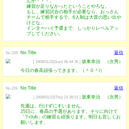
んが・・・。
練習が足りなかったということやろな。
もし、練習試合の相手が必要なら、おっさん
チームで相手するで。6人制は大昔の思い出や
けどな。
インターハイ予選まで、しっかりレベルアッ
プしてください。
No Title
返信
No.228
坂東幸治 （次男）
[ 2009/01/25(Sun) 06:44:35 ]
今日の春高頑張ってきます。（＾０＾/）
No Title
返信
No.226
坂東幸治 （次男）
[ 2009/01/22(Thu) 23:38:51 ]
先週は、行けずにすいません。
25日に、春高の予選があります。そりに向けて
「?‐club」の練習も頑張ります。明日も宜しくお
願いします。