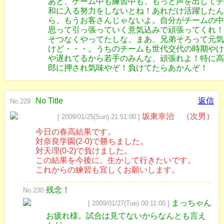
あと、ゲーム中も練習中も、もっと声を出してチ
和に入る努力をしないとね！あれだけ活躍したん
ら、もうお客さんじゃないよ。自分がチームの中
思って引っ張っていく意気込みで頑張ってくれ！
そつなくやってたしな、まあ、兄弟そろって元気
けど・・・。うちのチームも世代交代の時期やけ
や遅れてるから若手のみんな、頑張れよ！特に高
郎に押され気味やぞ！負けてたらあかんぞ！
No Title
返信
No.229
坂東幸治 （次男）
[ 2009/01/25(Sun) 21:51:00 ]
今日の春高結果です。
対奈良学園(2-0)で勝ちました。
対天理(0-2)で負けました。
この結果を今後に、生かして行きたいです。
これからの練習も宜しくお願いします。
残念！
No.230
まっちゃん
[ 2009/01/27(Tue) 00:11:00 ]
お疲れ様。試合は見てないからなんとも言え