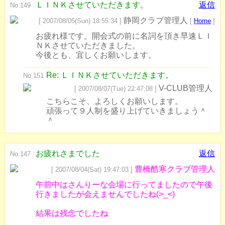
ＬＩＮＫさせていただきます。
返信
No.149
静岡クラブ管理人
[ 2007/08/05(Sun) 18:55:34 ]
[
Home
]
お疲れ様です。開会式の前に名詞を頂き早速ＬＩ
ＮＫさせていただきました。
今後とも、宜しくお願いします。
Re: ＬＩＮＫさせていただきます。
No.151
V-CLUB管理人
[ 2007/08/07(Tue) 22:47:08 ]
こちらこそ、よろしくお願いします。
頑張って９人制を盛り上げていきましょう＾
＾
お疲れさまでした
返信
No.147
豊橋酷寒クラブ管理人
[ 2007/08/04(Sat) 19:47:03 ]
午前中はさんりーな会場に行ってましたので午後
行きましたが会えませんでしたね(>_<)
結果は残念でしたね