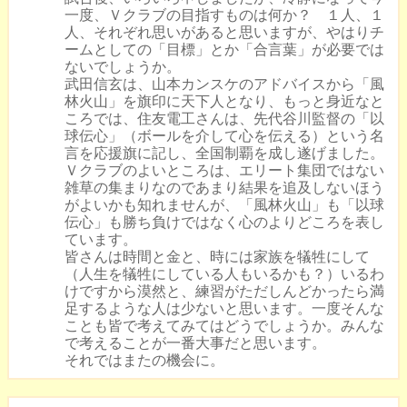
一度、Ｖクラブの目指すものは何か？ １人、１
人、それぞれ思いがあると思いますが、やはりチ
ームとしての「目標」とか「合言葉」が必要では
ないでしょうか。
武田信玄は、山本カンスケのアドバイスから「風
林火山」を旗印に天下人となり、もっと身近なと
ころでは、住友電工さんは、先代谷川監督の「以
球伝心」（ボールを介して心を伝える）という名
言を応援旗に記し、全国制覇を成し遂げました。
Ｖクラブのよいところは、エリート集団ではない
雑草の集まりなのであまり結果を追及しないほう
がよいかも知れませんが、「風林火山」も「以球
伝心」も勝ち負けではなく心のよりどころを表し
ています。
皆さんは時間と金と、時には家族を犠牲にして
（人生を犠牲にしている人もいるかも？）いるわ
けですから漠然と、練習がただしんどかったら満
足するような人は少ないと思います。一度そんな
ことも皆で考えてみてはどうでしょうか。みんな
で考えることが一番大事だと思います。
それではまたの機会に。