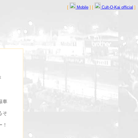
[
Mobile
] [
Cult-O-Kai official
]
が
録車
るそ
ー！