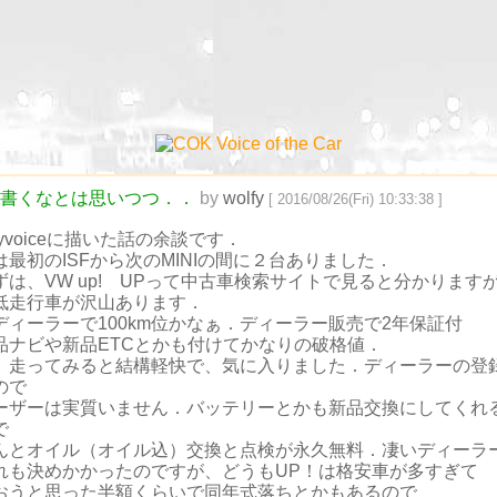
書くなとは思いつつ．．
by
wolfy
[ 2016/08/26(Fri) 10:33:38 ]
nyvoiceに描いた話の余談です．
は最初のISFから次のMINIの間に２台ありました．
ずは、VW up! UPって中古車検索サイトで見ると分かります
低走行車が沢山あります．
ディーラーで100km位かなぁ．ディーラー販売で2年保証付
品ナビや新品ETCとかも付けてかなりの破格値．
、走ってみると結構軽快で、気に入りました．ディーラーの登
ので
ーザーは実質いません．バッテリーとかも新品交換にしてくれ
で
んとオイル（オイル込）交換と点検が永久無料．凄いディーラ
れも決めかかったのですが、どうもUP！は格安車が多すぎて
おうと思った半額くらいで同年式落ちとかもあるので