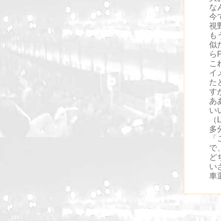
な
今
視
も
似
ら
こ
イ
た
す
あ
い
（
多
「
で
ど
い
車