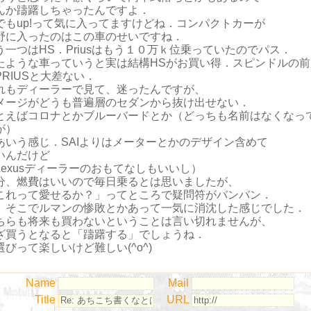
んか躊躇しちゃったんですよ．
でもup!って気に入ってますけどね．コンパクトカーが
野に入ったのはこの車のせいですね．
う一つはHS．Priusはもう１０万ｋ位乗っていたのでパス．
たような車っていうと実は結構HSがお買い得．スピンドルの前
PRIUSと大差ない．
れもディーラーで見て、迷ったんですが、
メージがどうも普遍層のセダンから抜け出せない．
とえばコロナとかブルーバードとか（どっちも名前はなくなっ
が）
あいう感じ．SAIよりはメーターとかのデザイン含めて
いんだけど
Lexusディーラーのおもてなしもいいし）
分、燃費はいいので毎日乗るとは思いましたが、
これって愛せるか？」ってところで疑問符がバンバン．
、そこでルマンの惨敗とかあって一気に消沈した感じでした．
ちらも将来も買わないということは言い切れませんが、
ざ買うとなると「躊躇する」でしょうね．
選びって楽しいけど難しい(^o^)
Name
Mail
Title
URL