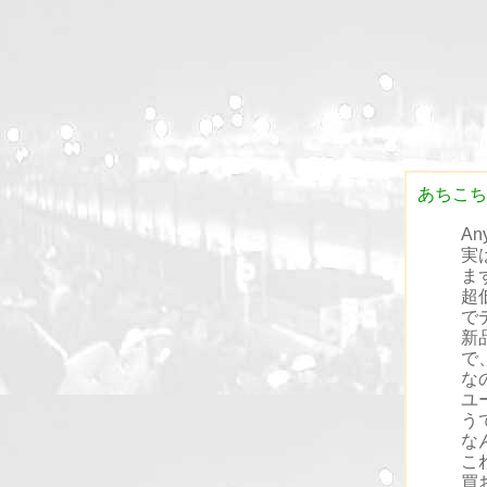
あちこち
A
実
ま
超
で
新
で
な
ユ
う
な
こ
買