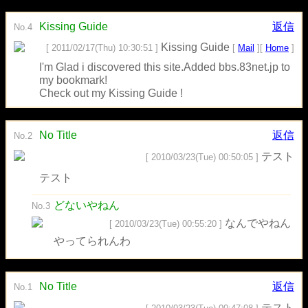
Kissing Guide
返信
No.4
Kissing Guide
[ 2011/02/17(Thu) 10:30:51 ]
[
Mail
][
Home
]
I'm Glad i discovered this site.Added bbs.83net.jp to
my bookmark!
Check out my Kissing Guide !
No Title
返信
No.2
テスト
[ 2010/03/23(Tue) 00:50:05 ]
テスト
どないやねん
No.3
なんでやねん
[ 2010/03/23(Tue) 00:55:20 ]
やってられんわ
No Title
返信
No.1
テスト