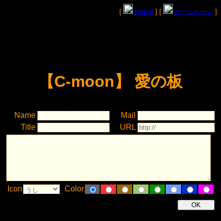
[
Mobile
] [
ホームページ
]
【C-moon】 愛の板
Name
Mail
Title
URL
Icon
Color