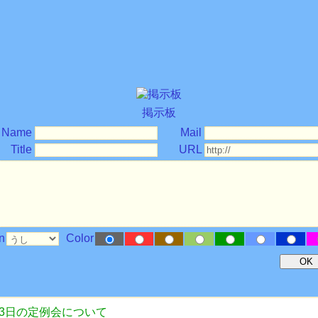
掲示板
Name
Mail
Title
URL
n
Color
月3日の定例会について