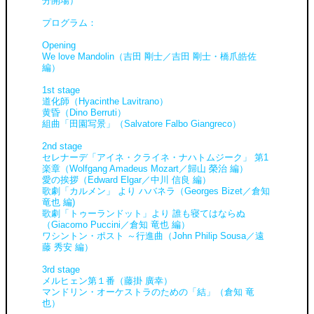
分開場）
プログラム：
Opening
We love Mandolin（吉田 剛士／吉田 剛士・橋爪皓佐
編）
1st stage
道化師（Hyacinthe Lavitrano）
黄昏（Dino Berruti）
組曲「田園写景」（Salvatore Falbo Giangreco）
2nd stage
セレナーデ「アイネ・クライネ・ナハトムジーク」 第1
楽章（Wolfgang Amadeus Mozart／歸山 榮治 編）
愛の挨拶（Edward Elgar／中川 信良 編）
歌劇「カルメン」 より ハバネラ（Georges Bizet／倉知
竜也 編)
歌劇「トゥーランドット」より 誰も寝てはならぬ
（Giacomo Puccini／倉知 竜也 編）
ワシントン・ポスト ～行進曲（John Philip Sousa／遠
藤 秀安 編）
3rd stage
メルヒェン第１番（藤掛 廣幸）
マンドリン・オーケストラのための「結」（倉知 竜
也）