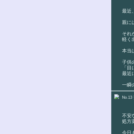
最近
親に
それ
軽く
本当
子供
「目
最近
一瞬
No.13
不安
処方
今日