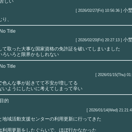
苦しい
小
[ 2026/02/27(Fri) 10:56:36 ]
むり、
No Title
小
[ 2026/02/20(Fri) 20:27:13 ]
して取った大事な国家資格の免許証を破いてしまいました
いろいろと限界かもしれない
No Title
[ 2026/01/15(Thu) 01:
で色んな事が起きてて不安が増してる
ないようにしたいに考えてしまって辛い
目的
[ 2026/01/14(Wed) 21:21:4
と地域活動支援センターの利用更新に行ってきた
は利用更新をしたぐらいで、ほぼ行かなかった