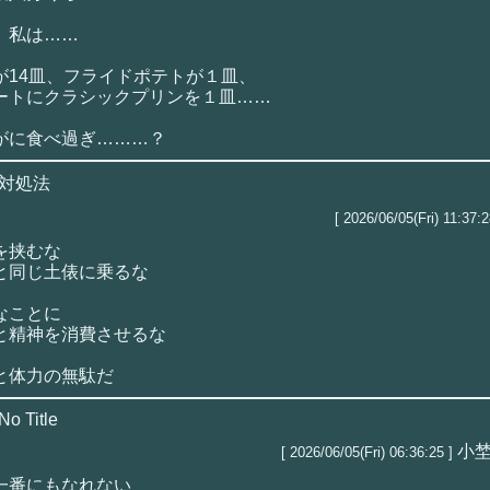
、私は……
が14皿、フライドポテトが１皿、
ートにクラシックプリンを１皿……
がに食べ過ぎ………？
対処法
[ 2026/06/05(Fri) 11:37:2
を挟むな
と同じ土俵に乗るな
なことに
と精神を消費させるな
と体力の無駄だ
No Title
小
[ 2026/06/05(Fri) 06:36:25 ]
一番にもなれない