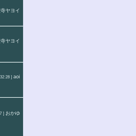
埜寺ヤヨイ
埜寺ヤヨイ
aoi
32:28 ]
おかゆ
7 ]