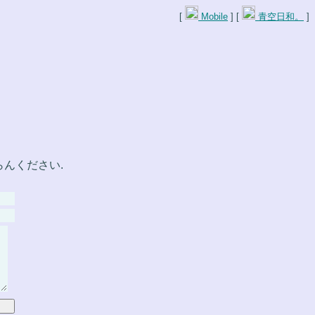
[
Mobile
] [
青空日和。
]
んください.