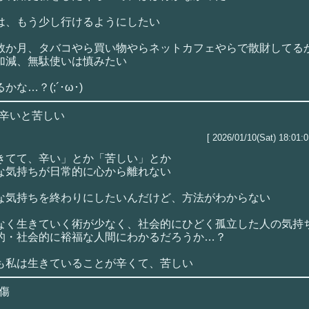
は、もう少し行けるようにしたい
数か月、タバコやら買い物やらネットカフェやらで散財してる
加減、無駄使いは慎みたい
かな…？(;´･ω･)
辛いと苦しい
[ 2026/01/10(Sat) 18:01:0
きてて、辛い」とか「苦しい」とか
な気持ちが日常的に心から離れない
な気持ちを終わりにしたいんだけど、方法がわからない
なく生きていく術が少なく、社会的にひどく孤立した人の気持
的・社会的に裕福な人間にわかるだろうか…？
も私は生きていることが辛くて、苦しい
傷