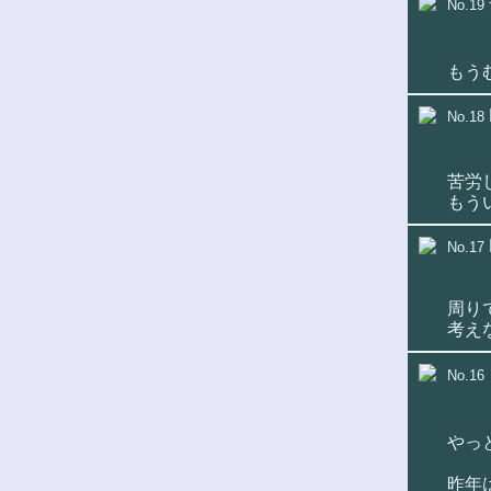
No.19
もう
No.18
苦労
もう
No.17
周り
考え
No.16
やっ
昨年