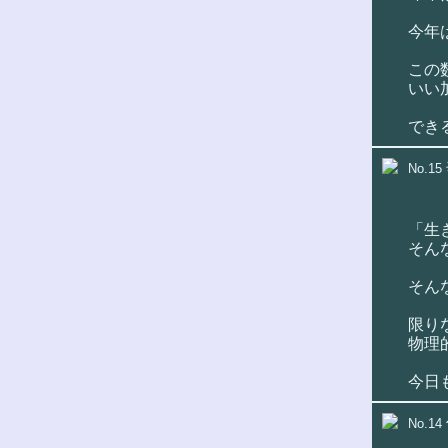
今年
この
いい
できる
No.15
「生
そん
そん
限り
物理
今日
No.14