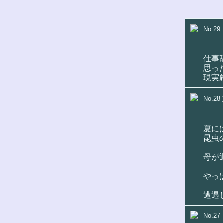
No.29
仕事
思っ
現実
No.28
夏に
昆虫
母が
やっ
遭遇
No.27