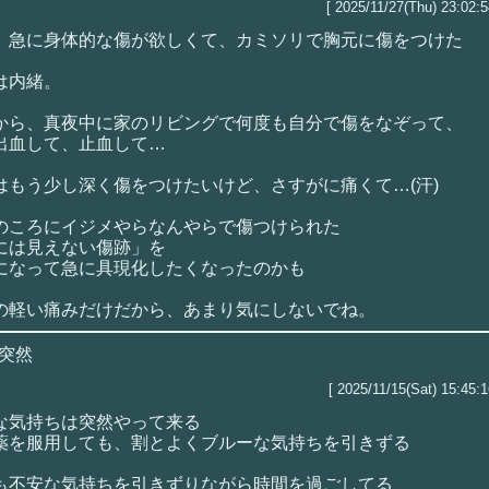
[ 2025/11/27(Thu) 23:02:5
、急に身体的な傷が欲しくて、カミソリで胸元に傷をつけた
は内緒。
から、真夜中に家のリビングで何度も自分で傷をなぞって、
出血して、止血して…
はもう少し深く傷をつけたいけど、さすがに痛くて…(汗)
のころにイジメやらなんやらで傷つけられた
には見えない傷跡」を
になって急に具現化したくなったのかも
の軽い痛みだけだから、あまり気にしないでね。
突然
[ 2025/11/15(Sat) 15:45:1
な気持ちは突然やって来る
薬を服用しても、割とよくブルーな気持ちを引きずる
も不安な気持ちを引きずりながら時間を過ごしてる