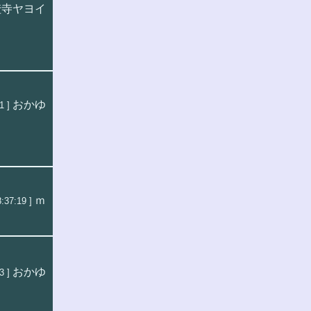
埜寺ヤヨイ
おかゆ
1 ]
ｍ
:37:19 ]
おかゆ
3 ]