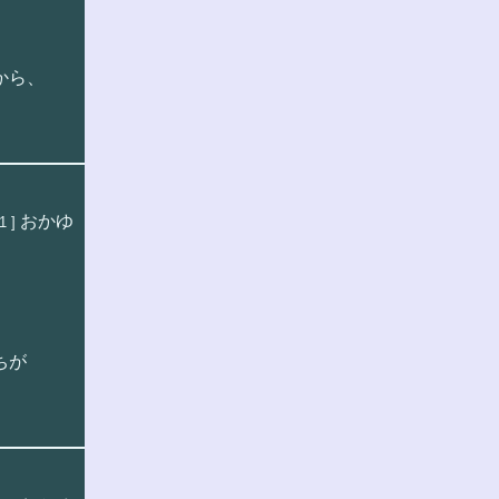
から、
おかゆ
1 ]
ちが