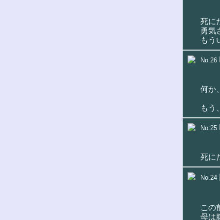
死に
勇気
もう
No.26
何か
もう
No.25
死に
No.24
この
母は