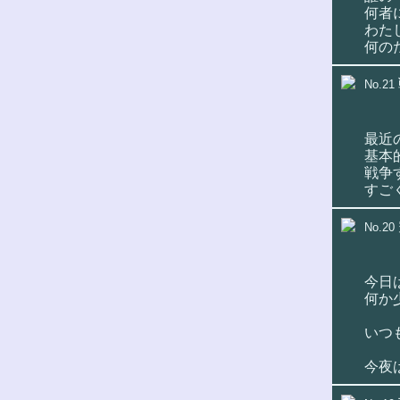
何者
わた
何の
No.21
最近
基本
戦争
すご
No.20
今日
何か
いつ
今夜