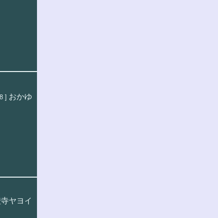
おかゆ
8 ]
埜寺ヤヨイ