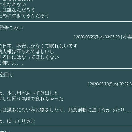
にもなれない
しは誰なんだろう
ために生きてるんだろう
戦争こわい
小
[ 2026/05/26(Tue) 03:27:29 ]
の日本、不安しかなくて眠れないです
的人権は守られてほしいし
する国にはなってほしくない
く怖いよ、、
空回り
[ 2026/05/10(Sun) 20:32:3
は、少し用があって外出した
少し空回り気味で疲れちゃった
もは滅多にない忘れ物をしたり、順風満帆に進まなかったり…
は、ゆっくり休む