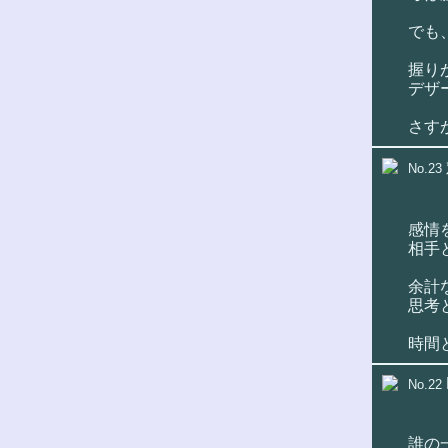
でも
握り
デザ
さす
No.23
感情
相手
余計
思考
時間
No.22
誰の