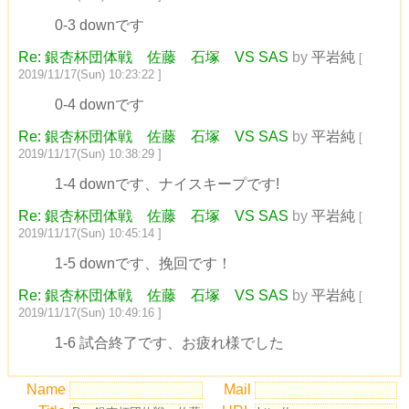
0-3 downです
Re: 銀杏杯団体戦 佐藤 石塚 VS SAS
by
平岩純
[
2019/11/17(Sun) 10:23:22 ]
0-4 downです
Re: 銀杏杯団体戦 佐藤 石塚 VS SAS
by
平岩純
[
2019/11/17(Sun) 10:38:29 ]
1-4 downです、ナイスキープです!
Re: 銀杏杯団体戦 佐藤 石塚 VS SAS
by
平岩純
[
2019/11/17(Sun) 10:45:14 ]
1-5 downです、挽回です！
Re: 銀杏杯団体戦 佐藤 石塚 VS SAS
by
平岩純
[
2019/11/17(Sun) 10:49:16 ]
1-6 試合終了です、お疲れ様でした
Name
Mail