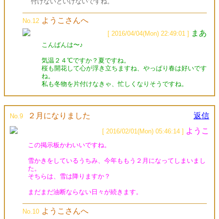
付けないといけないですね。
ようこさんへ
No.12
まあ
[ 2016/04/04(Mon) 22:49:01 ]
こんばんは〜♪
気温２４℃ですか？夏ですね。
桜も開花して心が浮き立ちますね、やっぱり春は好いです
ね。
私も冬物を片付けなきゃ、忙しくなりそうですね。
２月になりました
返信
No.9
ようこ
[ 2016/02/01(Mon) 05:46:14 ]
この掲示板かわいいですね。
雪かきをしているうちみ、今年ももう２月になってしまいまし
た。
そちらは、雪は降りますか？
まだまだ油断ならない日々が続きます。
ようこさんへ
No.10