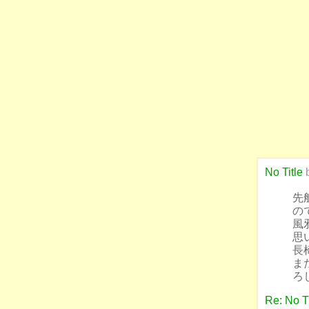
No Title
先
の
風
思
長
ま
ろ
Re: No Ti