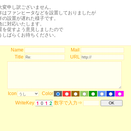
変申し訳ございません。
年はファンヒータなどを設置しておりましたが
年の設置が遅れた様子です。
急に対応いたします。
置を促すよう意見しましたので
うしばらくお待ちください。
Name
Mail
Title
URL
Icon
Color
WriteKey
数字で入力⇒