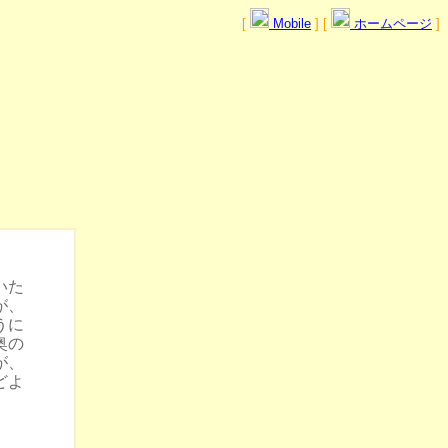
[
Mobile
] [
ホームページ
]
いた
が、
うに
奥の
が、
どよ