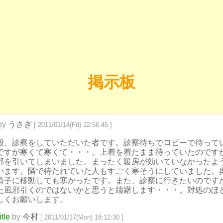
掲示板
by
うさぎ
[ 2011/01/14(Fri) 22:56:45 ]
般、診察をしていただいた者です。診察待ちでロビーで待って
ですが寒くて寒くて・・・。上着を着たまま待っていたのです
邪を引いてしまいました。まったく暖房が効いていなかったよ
います。隣で待たれていた人もすごく寒そうにしていました。
椅子に移動しても寒かったです。また、診察に行きたいのです
た風邪引くのではないかと思うと躊躇します・・・。対処のほ
しくお願いします。
tle
by
今村
[ 2011/01/17(Mon) 18:12:30 ]