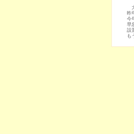
大
昨
今
早
設
も