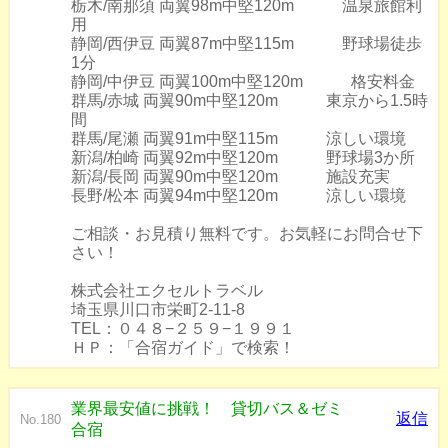
栃木/南那須 両翼98m中堅120m 温泉旅館利
用
静岡/西伊豆 両翼87m中堅115m 野球場徒歩
1分
静岡/中伊豆 両翼100m中堅120m 格安料金
群馬/赤城 両翼90m中堅120m 東京から1.5時
間
群馬/尾瀬 両翼91m中堅115m 涼しい環境
新潟/柏崎 両翼92m中堅120m 野球場3か所
新潟/長岡 両翼90m中堅120m 施設充実
長野/松本 両翼94m中堅120m 涼しい環境
ご相談・お見積り無料です。お気軽にお問合せ下
さい！
株式会社エクセルトラベル
埼玉県川口市栄町2-11-8
TEL：０４８−２５９−１９９１
ＨＰ：「合宿ガイド」で検索！
業界最安値に挑戦！ 貸切バス＆ゼミ
返信
No.180
合宿