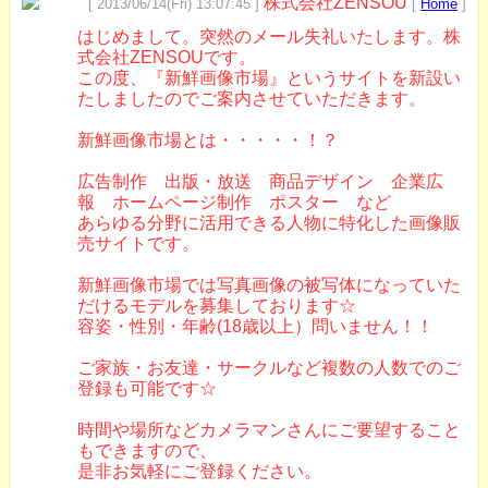
株式会社ZENSOU
[ 2013/06/14(Fri) 13:07:45 ]
[
Home
]
はじめまして。突然のメール失礼いたします。株
式会社ZENSOUです。
この度、『新鮮画像市場』というサイトを新設い
たしましたのでご案内させていただきます。
新鮮画像市場とは・・・・・！？
広告制作 出版・放送 商品デザイン 企業広
報 ホームページ制作 ポスター など
あらゆる分野に活用できる人物に特化した画像販
売サイトです。
新鮮画像市場では写真画像の被写体になっていた
だけるモデルを募集しております☆
容姿・性別・年齢(18歳以上）問いません！！
ご家族・お友達・サークルなど複数の人数でのご
登録も可能です☆
時間や場所などカメラマンさんにご要望すること
もできますので、
是非お気軽にご登録ください。