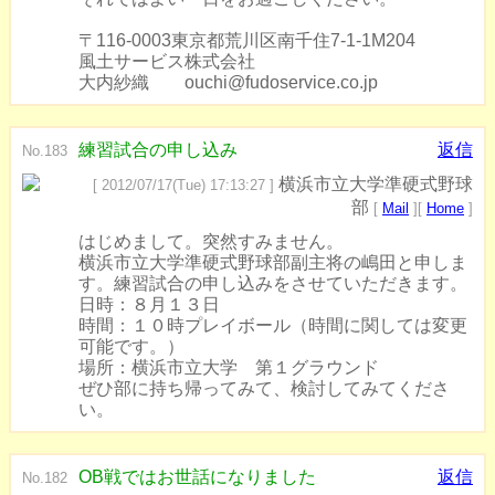
〒116-0003東京都荒川区南千住7-1-1M204
風土サービス株式会社
大内紗織 ouchi@fudoservice.co.jp
練習試合の申し込み
返信
No.183
横浜市立大学準硬式野球
[ 2012/07/17(Tue) 17:13:27 ]
部
[
Mail
][
Home
]
はじめまして。突然すみません。
横浜市立大学準硬式野球部副主将の嶋田と申しま
す。練習試合の申し込みをさせていただきます。
日時：８月１３日
時間：１０時プレイボール（時間に関しては変更
可能です。）
場所：横浜市立大学 第１グラウンド
ぜひ部に持ち帰ってみて、検討してみてくださ
い。
OB戦ではお世話になりました
返信
No.182