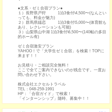
●文系・ゼミ合宿プラン●
１）長野県戸狩 1泊3食付\4,500〜(なんとい
っても、料金が魅力)
２）群馬県嬬恋 1泊3食付\5,000〜(体育館も
あり、レクレーションも可能)
３）山梨県山中湖 1泊3食付\6,500〜(140帖の多目
的ホール有)
ゼミ合宿激安プラン
YAHOO！で「大学生ゼミ合宿」を検索！TOPに
来ます！！
お見積り・ご相談完全無料！
ここで全てご案内できないのが残念です。一度お
問い合わせ下さい。
株式会社エクセルトラベル
TEL：048-259-1991
HP：「合宿ガイド」で検索！
「インターンシップ」随時、募集中！！