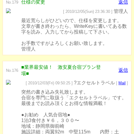
仕様の変更
返信
No.179
管理人
[ 2010/12/05(Sun) 23:36:30 ]
最近荒らしがひどいので、仕様を変更します。
文章が書き終わったら、WriteKeyに書いてある数
字を読み、入力してから投稿して下さい。
お手数ですがよろしくお願い致します。
管理人
■業界最安値！ 激安夏合宿プラン登
返信
No.176
場■
?エクセルトラベル
[ 2010/12/03(Fri) 09:50:25 ]
[
Mail
]
突然の書き込み失礼致します。
合宿を専門に取扱う「エクセルトラベル」です。
最後までお読み頂くとお得な情報満載！
●お勧め 人気合宿地●
1泊3食付き￥６，３００〜
地域：静岡県御前崎
施設詳細：両翼92m 中堅115m 内野：土