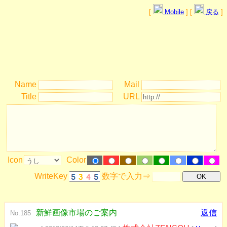
[
Mobile
] [
戻る
]
Name
Mail
Title
URL
Icon
Color
WriteKey
数字で入力⇒
新鮮画像市場のご案内
返信
No.185