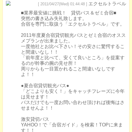
エクセルトラベル
[ 2011/04/27(Wed) 01:44:48 ]
■業界最安値に挑戦！ 貸切バス＆ゼミ合宿■
突然の書き込み失礼致します。
合宿を専門に取扱う「エクセルトラベル」です。
2011年度夏合宿貸切観光バスとゼミ合宿のオスス
メプランが出来ました。
一度他社とお比べ下さい！その安さに驚愕するこ
と間違いなし！！
「前年度と比べて、安くて良いところ」を提案す
るのが幹事の腕の見せ所！
周りからも一目置かれること間違いなしです
よ！！
●夏合宿貸切観光バス●
「どこよりも安く！」をキャッチフレーズに今年
は見せます！
バスだけでも一度お問い合わせ頂ければ後悔はさ
せませんよ！！
激安貸切バス
YAHOO！で「合宿ガイド」を検索！TOPに来ま
す！！