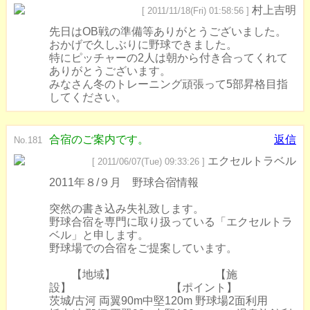
村上吉明
[ 2011/11/18(Fri) 01:58:56 ]
先日はOB戦の準備等ありがとうございました。
おかげで久しぶりに野球できました。
特にピッチャーの2人は朝から付き合ってくれて
ありがとうございます。
みなさん冬のトレーニング頑張って5部昇格目指
してください。
合宿のご案内です。
返信
No.181
エクセルトラベル
[ 2011/06/07(Tue) 09:33:26 ]
2011年８/９月 野球合宿情報
突然の書き込み失礼致します。
野球合宿を専門に取り扱っている「エクセルトラ
ベル」と申します。
野球場での合宿をご提案しています。
【地域】 【施
設】 【ポイント】
茨城/古河 両翼90m中堅120m 野球場2面利用