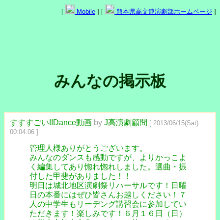
[
Mobile
] [
熊本県高文連演劇部ホームページ
]
みんなの掲示板
すすすごい!!Dance動画
by
J高演劇顧問
[ 2013/06/15(Sat)
00:04:06 ]
管理人様ありがとうございます。
みんなのダンスも感動ですが、よりかっこよ
く編集してあり惚れ惚れしました。選曲・振
付した甲斐がありました！！
明日は城北地区演劇祭リハーサルです！日曜
日の本番にはぜひ皆さんお越しください！７
人の中学生もリーデング講習会に参加してい
ただきます！楽しみです！６月１６日（日）