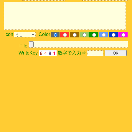
Icon
Color
File
WriteKey
数字で入力⇒