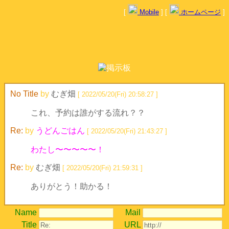
[
Mobile
] [
ホームページ
]
No Title
by
むぎ畑
[ 2022/05/20(Fri) 20:58:27 ]
これ、予約は誰がする流れ？？
Re:
by
うどんごはん
[ 2022/05/20(Fri) 21:43:27 ]
わたし〜〜〜〜〜！
Re:
by
むぎ畑
[ 2022/05/20(Fri) 21:59:31 ]
ありがとう！助かる！
Name
Mail
Title
URL