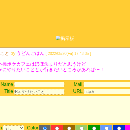
こと
by
うどんごはん
[ 2022/05/20(Fri) 17:43:35 ]
本橋ポケカフェはほぼ決まりだと思うけど
かにやりたいこととか行きたいところがあれば〜！
Name
Mail
Title
URL
n
Color