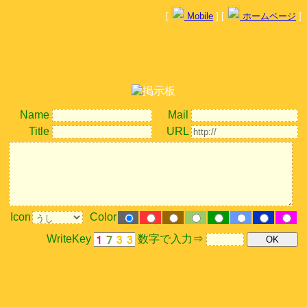
[
Mobile
] [
ホームページ
]
Name
Mail
Title
URL
Icon
Color
WriteKey
数字で入力⇒