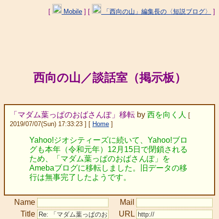
[
Mobile
] [
「西向の山」編集長の〈短説ブログ〉
]
西向の山／談話室（掲示板）
「マダム葉っぱのおばさんぽ」移転
by
西を向く人
[
2019/07/07(Sun) 17:33:23 ] [
Home
]
Yahoo!ジオシティーズに続いて、Yahoo!ブロ
グも本年（令和元年）12月15日で閉鎖される
ため、「マダム葉っぱのおばさんぽ」を
Amebaブログに移転しました。旧データの移
行は無事完了したようです。
Name
Mail
Title
URL