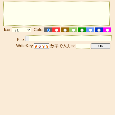
Icon
Color
File
WriteKey
数字で入力⇒