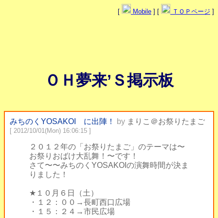
[
Mobile
] [
ＴＯＰページ
]
ＯＨ夢来’Ｓ掲示板
みちのくYOSAKOI に出陣！
by
まりこ＠お祭りたまご
[ 2012/10/01(Mon) 16:06:15 ]
２０１２年の「お祭りたまご」のテーマは〜
お祭りおばけ大乱舞！〜です！
さて〜〜みちのくYOSAKOIの演舞時間が決ま
りました！
★１０月６日（土）
・１２：００→長町西口広場
・１５：２４→市民広場