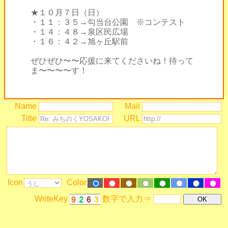
★１０月７日（日）
・１１：３５→勾当台公園 ※コンテスト
・１４：４８→泉区民広場
・１６：４２→旭ヶ丘駅前
ぜひぜひ〜〜応援に来てくださいね！待って
ま〜〜〜〜す！
Name
Mail
Title
URL
Icon
Color
WriteKey
数字で入力⇒