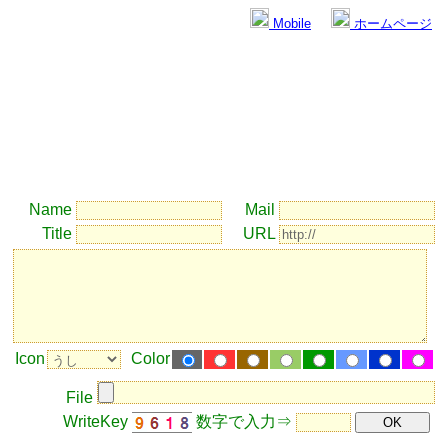
[
Mobile
] [
ホームページ
]
ゆうばえの掲示板
Name
Mail
Title
URL
Icon
Color
File
WriteKey
数字で入力⇒