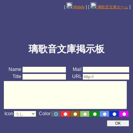
[
Mobile
] [
璃歌音文庫ホーム
]
璃歌音文庫掲示板
Name
Mail
Title
URL
Icon
Color