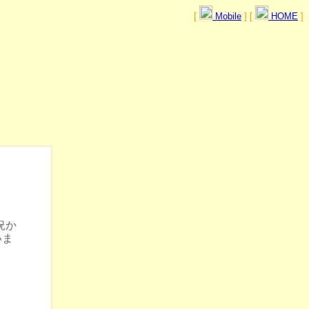
[
Mobile
] [
HOME
]
況か
いま