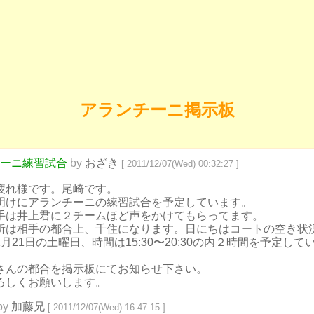
アランチーニ掲示板
ーニ練習試合
by
おざき
[ 2011/12/07(Wed) 00:32:27 ]
疲れ様です。尾崎です。
明けにアランチーニの練習試合を予定しています。
手は井上君に２チームほど声をかけてもらってます。
所は相手の都合上、千住になります。日にちはコートの空き状
1月21日の土曜日、時間は15:30〜20:30の内２時間を予定して
。
さんの都合を掲示板にてお知らせ下さい。
ろしくお願いします。
by
加藤兄
[ 2011/12/07(Wed) 16:47:15 ]