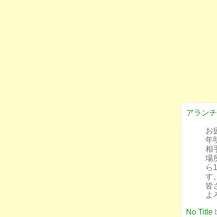
アランチ
お
年
相
場
ら
す
皆
よ
No Title