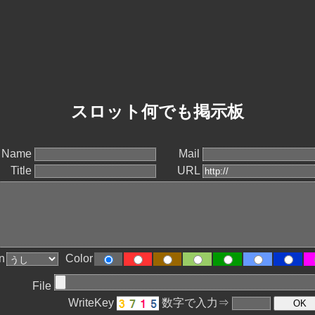
スロット何でも掲示板
Name
Mail
Title
URL
n
Color
File
WriteKey
数字で入力⇒