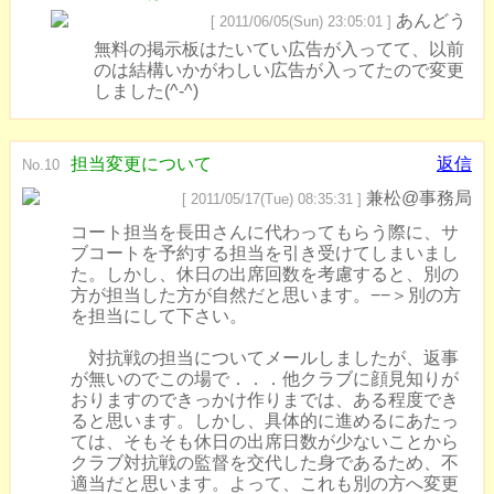
あんどう
[ 2011/06/05(Sun) 23:05:01 ]
無料の掲示板はたいてい広告が入ってて、以前
のは結構いかがわしい広告が入ってたので変更
しました(^-^)
担当変更について
返信
No.10
兼松@事務局
[ 2011/05/17(Tue) 08:35:31 ]
コート担当を長田さんに代わってもらう際に、サ
ブコートを予約する担当を引き受けてしまいまし
た。しかし、休日の出席回数を考慮すると、別の
方が担当した方が自然だと思います。−−＞別の方
を担当にして下さい。
対抗戦の担当についてメールしましたが、返事
が無いのでこの場で．．．他クラブに顔見知りが
おりますのできっかけ作りまでは、ある程度でき
ると思います。しかし、具体的に進めるにあたっ
ては、そもそも休日の出席日数が少ないことから
クラブ対抗戦の監督を交代した身であるため、不
適当だと思います。よって、これも別の方へ変更