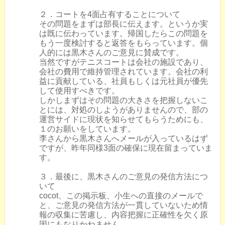
２．コートを4面占有することについて
その問題をまずは部長に伝えます。というか実
は既に伝わっています。帰国したらこの問題を
もう一度検討すると返答をもらっています。個
人的には黒木さんのご意見に賛成です。
当然ですがテニスコートは会社の施設であり、
会社の費用で維持管理されています。会社の利
益に貢献している、社員もしくは元社員が優先
して使用すべきです。
しかしまずはその問題の大きさを把握しないこ
とには、対処のしようがありませんので、部の
運営サイドに現状を知らせてもらうためにも、
１のお願いをしています。
李さんから黒木さんへメールが入っているはず
ですが、昨年同様3面の確保に現在留まっていま
す。
３．最後に、黒木さんのご意見の発信方法につ
いて
cocot、この掲示板、小生への直接のメールで
と、ご意見の発信方法が一貫していないため情
報の収集に苦慮し、内容把握に正確性を欠く原
因にもなりかねません。