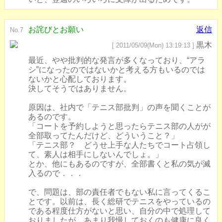
お詫びとお願い
返信
No.7
黒木
[ 2011/05/09(Mon) 13:19:13 ]
最近、やや批判的な発言が多くなっており、“アラ
シ”になったのではないかと考える方もいるのでは
ないかと心配しております。
決してそうではありません。
原因は、社内で「テニス部批判」の声を聞くことが
あるのです。
「コートを予約しようと思ったらテニス部の人がが
全部取ってたんだけど、どういうこと？」
「テニス部？ どうせ上手な人たちでコート占領し
て、素人は相手にしないんでしょ。」
とか、他にもあるのですが、全部書くと私の気が滅
入るので．．．
で、問題は、部の責任者でもない私に言ってくるこ
とです。以前は、長く総研でテニスをやっているの
である程度仕方がないと思い、自分の中で処理して
おりましたが、あまり我慢しておくのも健康に良く