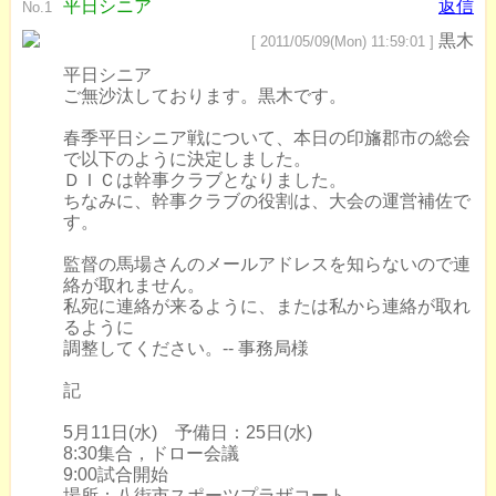
平日シニア
返信
No.1
黒木
[ 2011/05/09(Mon) 11:59:01 ]
平日シニア
ご無沙汰しております。黒木です。
春季平日シニア戦について、本日の印旛郡市の総会
で以下のように決定しました。
ＤＩＣは幹事クラブとなりました。
ちなみに、幹事クラブの役割は、大会の運営補佐で
す。
監督の馬場さんのメールアドレスを知らないので連
絡が取れません。
私宛に連絡が来るように、または私から連絡が取れ
るように
調整してください。-- 事務局様
記
5月11日(水) 予備日：25日(水)
8:30集合，ドロー会議
9:00試合開始
場所：八街市スポーツプラザコート