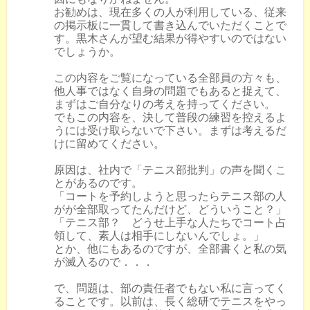
お勧めは、現在多くの人が利用している、従来
の掲示板に一貫して書き込んでいただくことで
す。黒木さんが望む結果が得やすいのではない
でしょうか。
この内容をご覧になっている全部員の方々も、
他人事ではなく自身の問題でもあると捉えて、
まずはご自分なりの考えを持ってください。
でもこの内容を、決して普段の練習を控えるよ
うには受け取らないで下さい。まずは考えるだ
けに留めてください。
原因は、社内で「テニス部批判」の声を聞くこ
とがあるのです。
「コートを予約しようと思ったらテニス部の人
がが全部取ってたんだけど、どういうこと？」
「テニス部？ どうせ上手な人たちでコート占
領して、素人は相手にしないんでしょ。」
とか、他にもあるのですが、全部書くと私の気
が滅入るので．．．
で、問題は、部の責任者でもない私に言ってく
ることです。以前は、長く総研でテニスをやっ