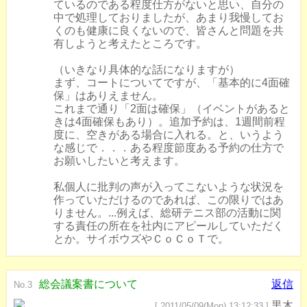
ているのである程度仕方がないと思い、自分の
中で処理しておりましたが、あまり我慢してお
くのも健康に良くないので、皆さんと問題を共
有しようと考えたところです。
（いきなり具体的な話になりますが）
まず、コートについてですが、「基本的に4面確
保」はありえません。
これまで通り「2面は確保」（イベントがあると
きは4面確保もあり）。追加予約は、1週間前程
度に、空きがある場合に入れる。と、いうよう
な感じで．．．ある程度節度ある予約の仕方で
お願いしたいと考えます。
私個人に批判の声が入ってこないような状況を
作っていただけるのであれば、この限りではあ
りません。...例えば、総研テニス部の活動に関
する責任の所在を社内にアピールしていただく
とか。サイボウズやＣｏＣｏＴで。
総会議案書について
返信
No.3
黒木
[ 2011/05/09(Mon) 13:12:33 ]