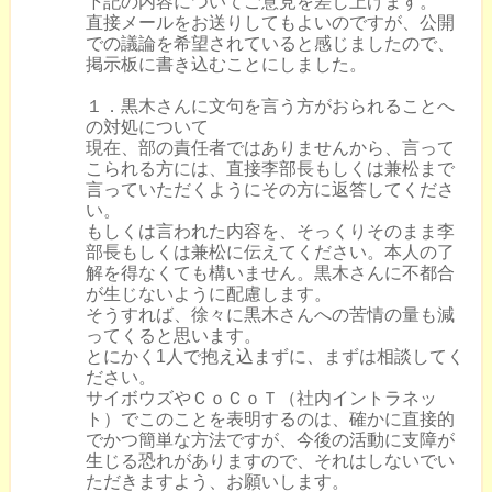
下記の内容についてご意見を差し上げます。
直接メールをお送りしてもよいのですが、公開
での議論を希望されていると感じましたので、
掲示板に書き込むことにしました。
１．黒木さんに文句を言う方がおられることへ
の対処について
現在、部の責任者ではありませんから、言って
こられる方には、直接李部長もしくは兼松まで
言っていただくようにその方に返答してくださ
い。
もしくは言われた内容を、そっくりそのまま李
部長もしくは兼松に伝えてください。本人の了
解を得なくても構いません。黒木さんに不都合
が生じないように配慮します。
そうすれば、徐々に黒木さんへの苦情の量も減
ってくると思います。
とにかく1人で抱え込まずに、まずは相談してく
ださい。
サイボウズやＣｏＣｏＴ（社内イントラネッ
ト）でこのことを表明するのは、確かに直接的
でかつ簡単な方法ですが、今後の活動に支障が
生じる恐れがありますので、それはしないでい
ただきますよう、お願いします。