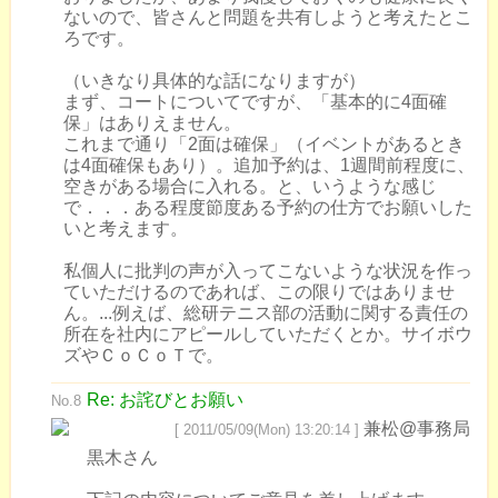
ないので、皆さんと問題を共有しようと考えたとこ
ろです。
（いきなり具体的な話になりますが）
まず、コートについてですが、「基本的に4面確
保」はありえません。
これまで通り「2面は確保」（イベントがあるとき
は4面確保もあり）。追加予約は、1週間前程度に、
空きがある場合に入れる。と、いうような感じ
で．．．ある程度節度ある予約の仕方でお願いした
いと考えます。
私個人に批判の声が入ってこないような状況を作っ
ていただけるのであれば、この限りではありませ
ん。...例えば、総研テニス部の活動に関する責任の
所在を社内にアピールしていただくとか。サイボウ
ズやＣｏＣｏＴで。
Re: お詫びとお願い
No.8
兼松@事務局
[ 2011/05/09(Mon) 13:20:14 ]
黒木さん