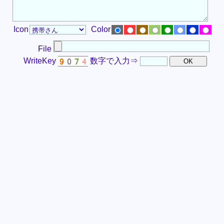
Icon
Color
File
WriteKey
数字で入力⇒