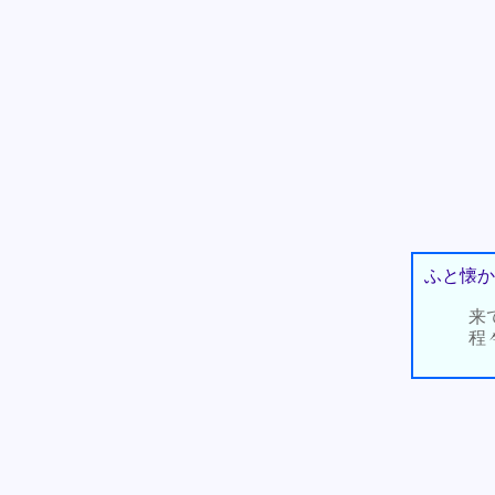
ふと懐か
来
程