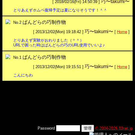
巧〜takumi〜
[ 2018/02/16(Fri) 14:50:39 ]
とりあえずホムペ復帰予定は夏になりそうです！＾＾
ぱんどらの巧制作物
No.2
巧〜takumi〜
[ 2013/12/02(Mon) 19:18:42 ]
[
Home
]
とりあえず実験がおわりました（＾＾）
URLで困った時はぱんどらの巧のURL使用でいいよ♪
ぱんどらの巧制作物
No.1
巧〜takumi〜
[ 2013/12/02(Mon) 19:15:51 ]
[
Home
]
こんにちわ
Password
© 2004-2026 83net.jp