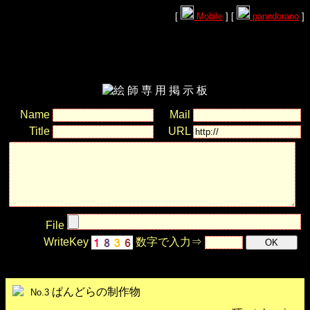
[
Mobile
] [
panndorano
]
Name
Mail
Title
URL
File
WriteKey
数字で入力⇒
ぱんどらの制作物
No.3