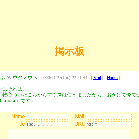
掲示板
ふ
by
ウタメウス
[ 2009/01/27(Tue) 22:21:44 ] [
Mail
] [
Home
]
れはそれは、
は物心ついたころからマウスは使えましたから、おかげで今で
key/sec.ですよ。
Name
Mail
Title
URL