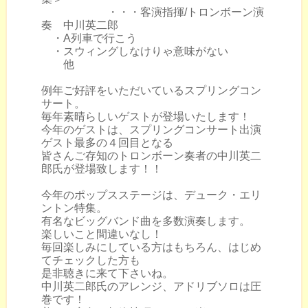
・・・客演指揮/トロンボーン演
奏 中川英二郎
・A列車で行こう
・スウィングしなけりゃ意味がない
他
例年ご好評をいただいているスプリングコン
サート。
毎年素晴らしいゲストが登場いたします！
今年のゲストは、スプリングコンサート出演
ゲスト最多の４回目となる
皆さんご存知のトロンボーン奏者の中川英二
郎氏が登場致します！！
今年のポップスステージは、デューク・エリ
ントン特集。
有名なビッグバンド曲を多数演奏します。
楽しいこと間違いなし！
毎回楽しみにしている方はもちろん、はじめ
てチェックした方も
是非聴きに来て下さいね。
中川英二郎氏のアレンジ、アドリブソロは圧
巻です！