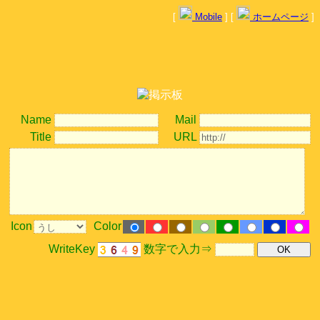
[
Mobile
] [
ホームページ
]
Name
Mail
Title
URL
Icon
Color
WriteKey
数字で入力⇒