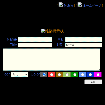
[
Mobile
] [
ホームページ
]
Name
Mail
Title
URL
Icon
Color