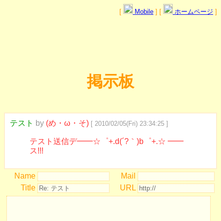
[
Mobile
] [
ホームページ
]
掲示板
テスト
by
(め・ω・そ)
[ 2010/02/05(Fri) 23:34:25 ]
テスト送信デ━━☆゜+.d(´?｀)b゜+.☆ ━━
ス!!!
Name
Mail
Title
URL