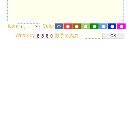
Icon
Color
WriteKey
数字で入力⇒