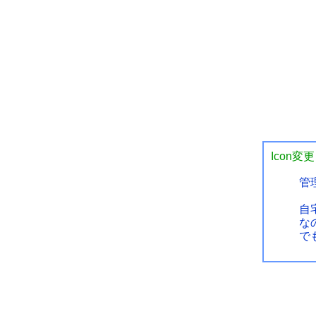
Icon変更
管
自
な
で