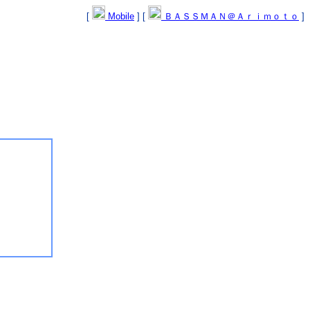
[
Mobile
] [
ＢＡＳＳＭＡＮ＠Ａｒｉｍｏｔｏ
]