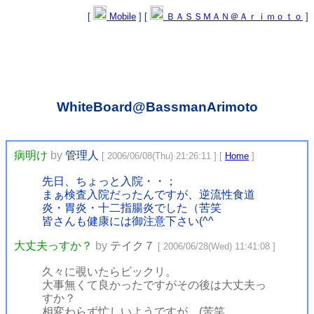
[
Mobile
] [
ＢＡＳＳＭＡＮ＠Ａｒｉｍｏｔｏ
]
WhiteBoard@BassmanArimoto
病明け
by
管理人
[ 2006/06/08(Thu) 21:26:11 ] [
Home
]
先日、ちょっと入院・・；
まぁ検査入院だったんですが、逆流性食道
炎・胃炎・十二指腸炎でした（苦笑
皆さんも健康には御注意下さい(^^ゞ
大丈夫っすか？
by
テイク７
[ 2006/06/28(Wed) 11:41:08 ]
久々に覗いたらビックリ。
大事無くて良かったですがその後は大丈夫っ
すか？
相変わらず忙しいようですが…(苦笑