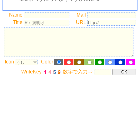
Name
Mail
Title
URL
Icon
Color
WriteKey
数字で入力⇒