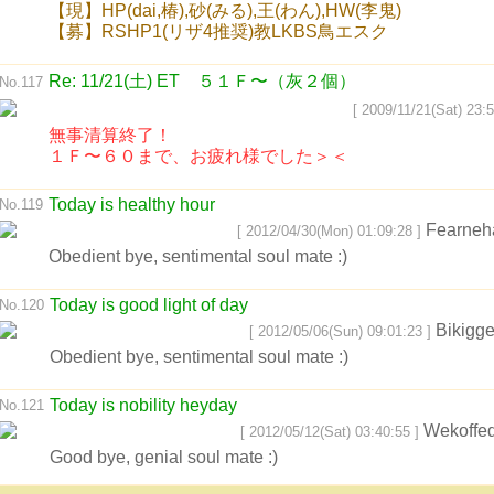
【現】HP(dai,椿),砂(みる),王(わん),HW(李鬼)
【募】RSHP1(リザ4推奨)教LKBS鳥エスク
Re: 11/21(土) ET ５１Ｆ〜（灰２個）
No.117
[ 2009/11/21(Sat) 23:5
無事清算終了！
１Ｆ〜６０まで、お疲れ様でした＞＜
Today is healthy hour
No.119
Fearneh
[ 2012/04/30(Mon) 01:09:28 ]
Obedient bye, sentimental soul mate :)
Today is good light of day
No.120
Bikigge
[ 2012/05/06(Sun) 09:01:23 ]
Obedient bye, sentimental soul mate :)
Today is nobility heyday
No.121
Wekoffe
[ 2012/05/12(Sat) 03:40:55 ]
Good bye, genial soul mate :)