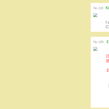
K
No.118
I
C
No.109