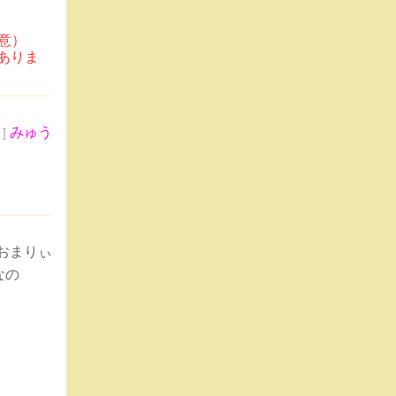
意）
ありま
みゅう
 ]
おまりぃ
なの