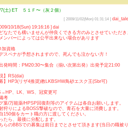
1/7(土) ET ５１Ｆ〜（灰２個）
dai_tal
[ 2009/11/02(Mon) 01:31:14 ]
2009/10/18(Sun) 19:16:16 ] dai
どなたでも構いませんが仲良くできる方のみとさせていただき
メンバーによっては公平出来ない場合があります
参加資格
デスペナが予想されますので、死んでも泣かない方！
出発時間：PM20:30〜集合（揃い次第出発）出発予定21:00
現】RS(dai)
募】HP3(リザ4推奨)教LKBSHW鳥砂エスク王(Sbr可)
S→HP、LK、WS、冠変更可
備考
グ葉/万能薬/HPSP回復剤等のアイテムは各自お願いします。
射狩りによるBOSS撃破なので、青石を大量に消費します。
自150個をカート職の方に渡してください。
ったら、最後に分配します。
ちらのBBSでの募集は前日までとさせて頂きます(当日の職被