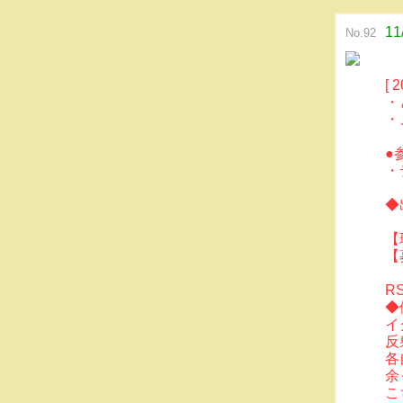
1
No.92
[ 
・
・
●
・
◆
【
【
R
◆
イ
反
各
余
こ