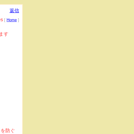
返信
es
[
Home
]
ます
りを防ぐ