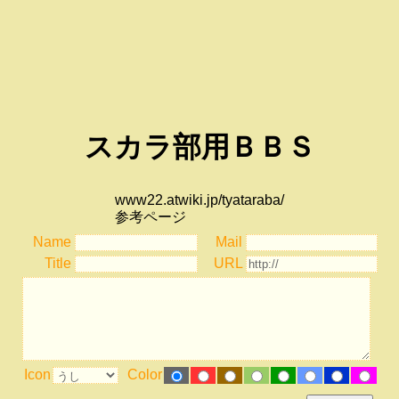
スカラ部用ＢＢＳ
www22.atwiki.jp/tyataraba/
参考ページ
Name
Mail
Title
URL
Icon
Color