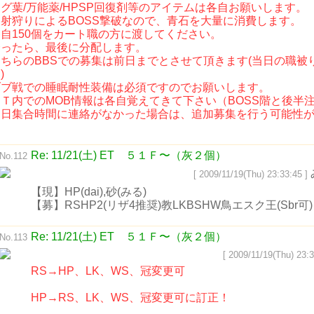
グ葉/万能薬/HPSP回復剤等のアイテムは各自お願いします。
反射狩りによるBOSS撃破なので、青石を大量に消費します。
各自150個をカート職の方に渡してください。
余ったら、最後に分配します。
こちらのBBSでの募集は前日までとさせて頂きます(当日の職被
)
ブブ戦での睡眠耐性装備は必須ですのでお願いします。
ＥＴ内でのMOB情報は各自覚えてきて下さい（BOSS階と後半
当日集合時間に連絡がなかった場合は、追加募集を行う可能性
す
Re: 11/21(土) ET ５１Ｆ〜（灰２個）
No.112
[ 2009/11/19(Thu) 23:33:45 ]
【現】HP(dai),砂(みる)
【募】RSHP2(リザ4推奨)教LKBSHW鳥エスク王(Sbr可)
Re: 11/21(土) ET ５１Ｆ〜（灰２個）
No.113
[ 2009/11/19(Thu) 23:3
RS→HP、LK、WS、冠変更可
HP→RS、LK、WS、冠変更可に訂正！