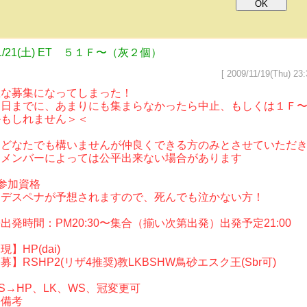
1/21(土) ET ５１Ｆ〜（灰２個）
[ 2009/11/19(Thu) 23:
急な募集になってしまった！
当日までに、あまりにも集まらなかったら中止、もしくは１Ｆ
かもしれません＞＜
・どなたでも構いませんが仲良くできる方のみとさせていただ
・メンバーによっては公平出来ない場合があります
参加資格
・デスペナが予想されますので、死んでも泣かない方！
出発時間：PM20:30〜集合（揃い次第出発）出発予定21:00
現】HP(dai)
募】RSHP2(リザ4推奨)教LKBSHW鳥砂エスク王(Sbr可)
S→HP、LK、WS、冠変更可
◆備考