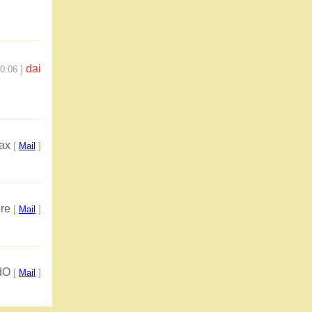
dai
0:06 ]
ax
[
Mail
]
re
[
Mail
]
dO
[
Mail
]