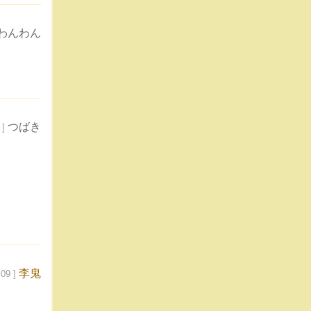
わんわん
つばき
 ]
李鬼
09 ]