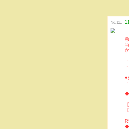
1
No.111
●
◆
【
【
R