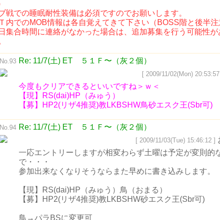
)
ブ戦での睡眠耐性装備は必須ですのでお願いします。
Ｔ内でのMOB情報は各自覚えてきて下さい（BOSS階と後半注
日集合時間に連絡がなかった場合は、追加募集を行う可能性が
。
Re: 11/7(土) ET ５１Ｆ〜（灰２個）
No.93
[ 2009/11/02(Mon) 20:53:57
今度もクリアできるといいですね＞ｗ＜
【現】RS(dai)HP（みゅう）
【募】HP2(リザ4推奨)教LKBSHW鳥砂エスク王(Sbr可)
Re: 11/7(土) ET ５１Ｆ〜（灰２個）
No.94
[ 2009/11/03(Tue) 15:46:12 ]
一応エントリーしますが相変わらず土曜は予定が変則的
で・・・
参加出来なくなりそうならまた早めに書き込みします。
【現】RS(dai)HP（みゅう）鳥（おまる）
【募】HP2(リザ4推奨)教LKBSHW砂エスク王(Sbr可)
鳥→パラBSに変更可