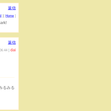
返信
l
][
Home
]
ark!
返信
dai
06:44 ]
みるみる