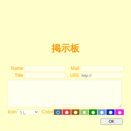
掲示板
Name
Mail
Title
URL
Icon
Color