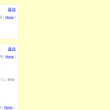
返信
み
[
Home
]
返信
mi
[
Home
]
tora
:51 ]
i
[
Home
]