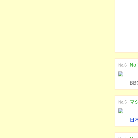
No 
No.6
B
マ
No.5
日