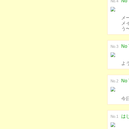
No 
No.4
メ
メ
う
No 
No.3
よ
No 
No.2
今
は
No.1