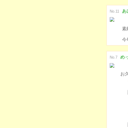
あ
No.11
素
今
め
No.7
お