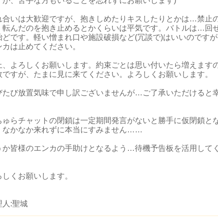
すが、苦手な方もいることを忘れずにお願いします)
れ合いは大歓迎ですが、抱きしめたりキスしたりとかは…禁止
。転んだのを抱き止めるとかくらいは平気です。バトルは…回
殆どです。軽い憎まれ口や施設破損など(冗談で)はいいのです
ンカは止めてください。
上、よろしくお願いします。約束ごとは思い付いたら増えます
数ですが、たまに見に来てください。よろしくお願いします。
びたび放置気味で申し訳ございませんが…ご了承いただけると
。
ちゅらチャットの閉鎖は一定期間発言がないと勝手に仮閉鎖と
。なかなか来れずに本当にすみません……
うか皆様のエンカの手助けとなるよう…待機予告板を活用して
。
ろしくお願いします。
理人:聖城