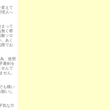
を変えて
管理人へ
決まって
気無く察
素敵ソロ
い。あく
低限でお
の為、使用
手裏剣を
ませんで
ません。
何でも構い
お願いし
平気な方