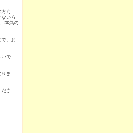
の方向
せない方
が、本気の
ので、お
幸いで
なりま
くださ