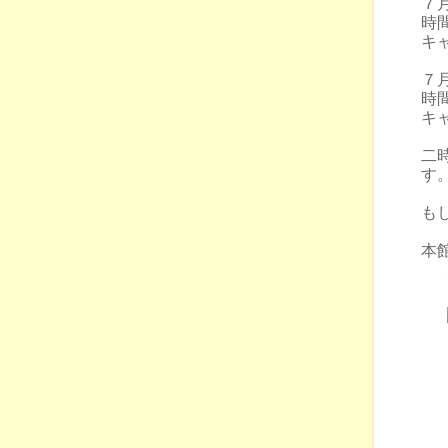
７月
時間
キ
７
時間
キ
二
す
も
本