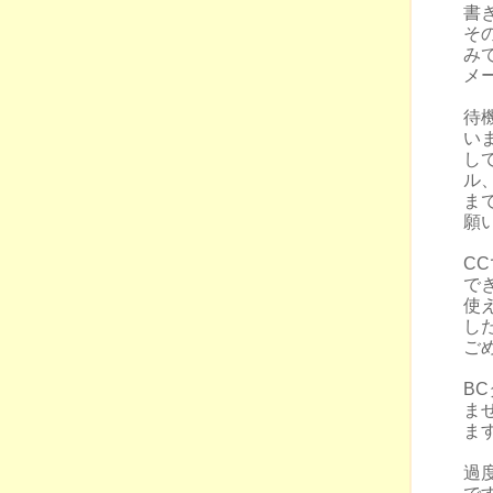
書
そ
み
メ
待
い
し
ル
ま
願
C
で
使
し
ご
B
ま
ま
過