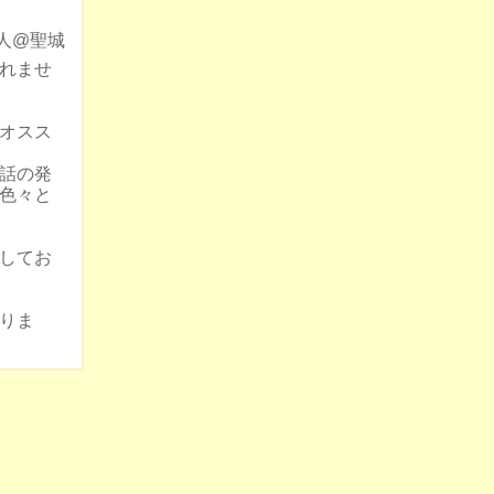
人@聖城
れませ
オスス
話の発
色々と
してお
りま