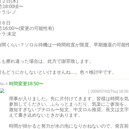
２日(木)
:18:00頃〜
ャラ:レノ
月６日
:16:00〜(変更の可能性有)
ャラ:未定
時間くらい？ソロル待機は一時間程度が限度。早期撤退の可能
。
しも擦れ違った場合は、此方で謝罪致します。
館もどうにかしないといけませんね…。色々検討中です。
時間変更18:50〜
No.4
[ 2009/07/02(Thu) 18:00:
用事が入りました。先に片付けてきます。皆様は時間を気
参加してください。ふらっとまったり、気楽にご参加を。
激短すぎないプチロル〜短文、中文ロル推奨。長文は文字
えて書き込めないときがあります。
時間が掛かると努力が水の泡になりかねないので、発言前