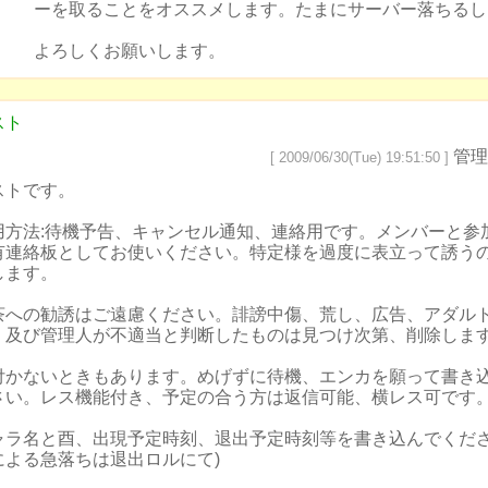
ーを取ることをオススメします。たまにサーバー落ちるし
よろしくお願いします。
スト
管理
[ 2009/06/30(Tue) 19:51:50 ]
ストです。
用方法:待機予告、キャンセル通知、連絡用です。メンバーと参
有連絡板としてお使いください。特定様を過度に表立って誘う
します。
茶への勧誘はご遠慮ください。誹謗中傷、荒し、広告、アダル
、及び管理人が不適当と判断したものは見つけ次第、削除しま
付かないときもあります。めげずに待機、エンカを願って書き
さい。レス機能付き、予定の合う方は返信可能、横レス可です
ャラ名と酉、出現予定時刻、退出予定時刻等を書き込んでくださ
による急落ちは退出ロルにて)