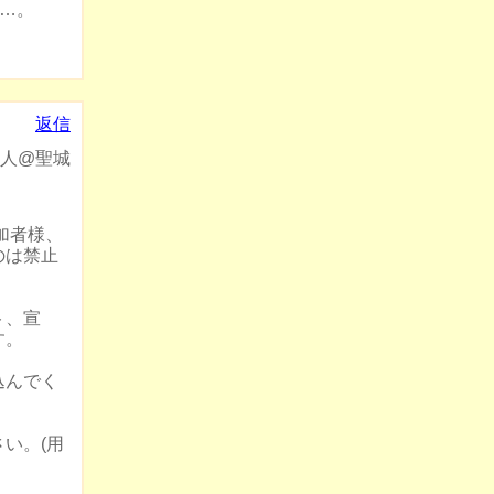
…。
返信
人@聖城
加者様、
のは禁止
ト、宣
す。
込んでく
。
い。(用