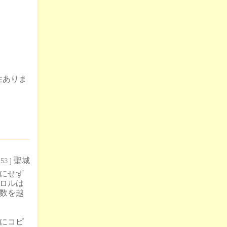
性ありま
聖城
53 ]
にせず
ロルは
数を越
にコピ