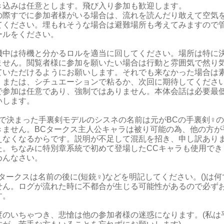
き込みは任意とします。飛び入り参加も歓迎します。
の際すでに参加者様がいる場合は、流れを読んだり敢えて空気
てください。埋もれそうな場合は避難場所も考えてみますので
ールをください。
機中は待機と分かるロルを適当に回してください。場所は特に
ません。閲覧者様に参加を願いたい場合は行動と雰囲気で然り
ていただけるようにお願いします。それでも来なかった場合は
、または、シチュエーションで粘るか、次回に期待してくださ
で参加は任意であり、強制ではありません。本体会話は必要最
いします。
Cで決まった手裏剣モデルのシスネの名前は元がBCの手裏剣♀
きません。BCタークス主人公キャラは被り可能の為、他の方が
えなくなるからです。説明が不足して混乱を招き、申し訳あり
た。ちなみに特別章系統で初めて登場したCCキャラも使用でき
めんなさい。
Cタークスは名前の後に(短銃♀)などを明記してください。()は
せん。ログが流れた時に不都合が生じる可能性があるので必ず
す。
度のいちゃつき、悲愴は他の参加者様の迷惑になります。(私は