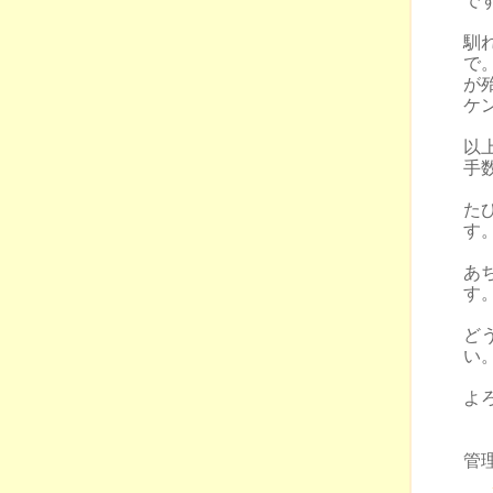
で
馴
で
が
ケ
以
手
た
す
あ
す
ど
い
よ
管