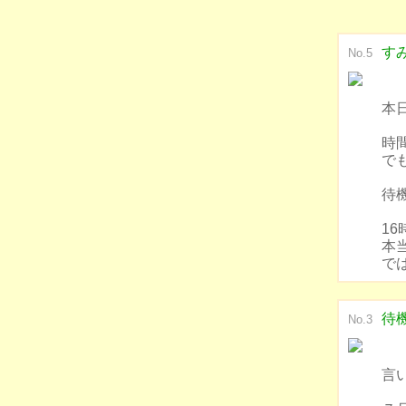
す
No.5
本
時
で
待機
1
本
で
待機
No.3
言