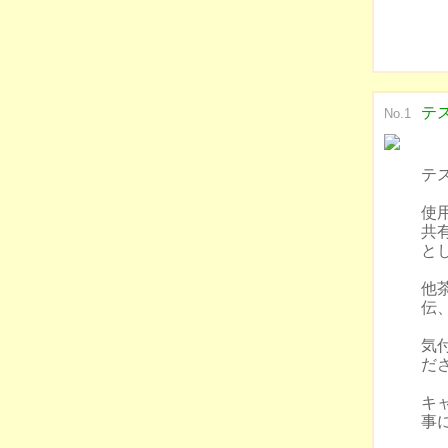
テ
No.1
テ
使
共
と
他
伝
気
だ
キ
事