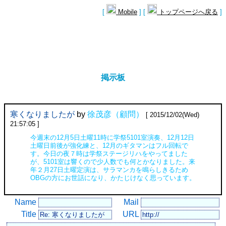
[
Mobile
] [
トップページへ戻る
]
掲示板
寒くなりましたが
by
徐茂彦（顧問）
[ 2015/12/02(Wed)
21:57:05 ]
今週末の12月5日土曜11時に学祭5101室演奏、12月12日
土曜日前後が強化練と、12月のギタマンはフル回転で
す。今日の夜７時は学祭ステージリハをやってました
が、5101室は響くので少人数でも何とかなりました。来
年２月27日土曜定演は、サラマンカを鳴らしきるため
OBGの方にお世話になり、かたじけなく思っています。
Name
Mail
Title
URL