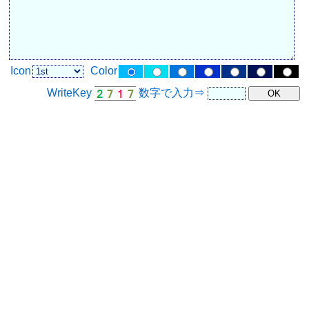
Icon
Color
WriteKey
数字で入力⇒