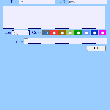
Title
URL
Icon
Color
File