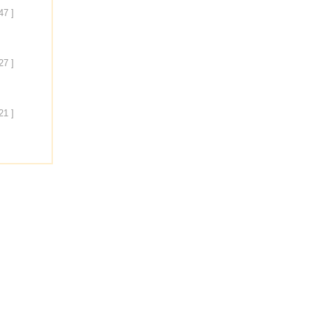
47 ]
27 ]
21 ]