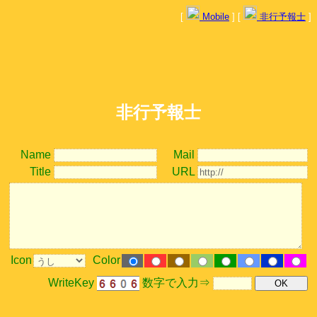
[
Mobile
] [
非行予報士
]
非行予報士
Name
Mail
Title
URL
Icon
Color
WriteKey
数字で入力⇒