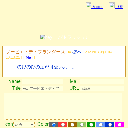
[
Mobile
] [
TOP
]
ブービエ・デ・フランダース
by
徳本
[ 2020/01/28(Tue)
18:13:21 ] [
Mail
]
のびのびの足が可愛いよ～。
Name
Mail
Title
URL
Icon
Color