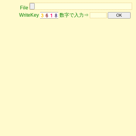
File
WriteKey
数字で入力⇒