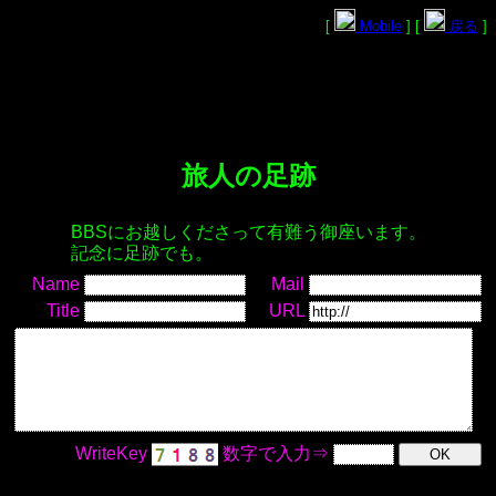
[
Mobile
] [
戻る
]
旅人の足跡
BBSにお越しくださって有難う御座います。
記念に足跡でも。
Name
Mail
Title
URL
WriteKey
数字で入力⇒