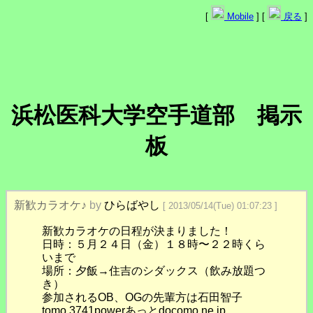
[
Mobile
] [
戻る
]
浜松医科大学空手道部 掲示
板
新歓カラオケ♪
by
ひらばやし
[ 2013/05/14(Tue) 01:07:23 ]
新歓カラオケの日程が決まりました！
日時：５月２４日（金）１８時〜２２時くら
いまで
場所：夕飯→住吉のシダックス（飲み放題つ
き）
参加されるOB、OGの先輩方は石田智子
tomo.3741powerあっとdocomo.ne.jp