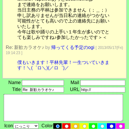
まで連絡をお願いします。
当日主務の平林は参加できません（；＿；）
申し訳ありませんが当日私の連絡がつかない
可能性がとても高いので上の連絡先にお願い
いたします。
今年は歌や踊りの上手い１年生が多いのでと
ても楽しみですね♪参加したかったです＞＜
Re: 新歓カラオケ♪
by
帰ってくる予定のogi
[ 2013/05/17(Fri)
19:14:23 ]
僕もいきます！平林先輩！一生ついていきま
す！＼(゜ロ＼)(／ロ゜)／
Name
Mail
Title
URL
Icon
Color