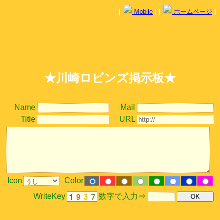
[
Mobile
] [
ホームページ
]
★川崎ロビンズ掲示板★
Name
Mail
Title
URL
Icon
Color
WriteKey
数字で入力⇒