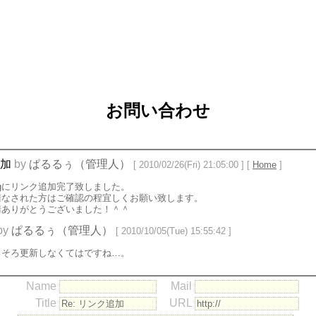
お問い合わせ
加
by
ぱるるぅ（管理人）
[ 2010/02/26(Fri) 21:05:00 ] [
Home
]
ogにリンク追加完了致しました。
請なされた方はご確認の程宜しくお願い致します。
請ありがとうございました！＾＾
by
ぱるるぅ（管理人）
[ 2010/10/05(Tue) 15:55:42 ]
ろそろ更新しなくてはですね…。
Name
Mail
Title
URL