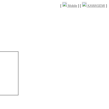
[
Mobile
] [
KAWASEMI
]