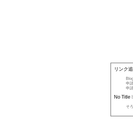
リンク追
Bl
申
申
No Title
そ