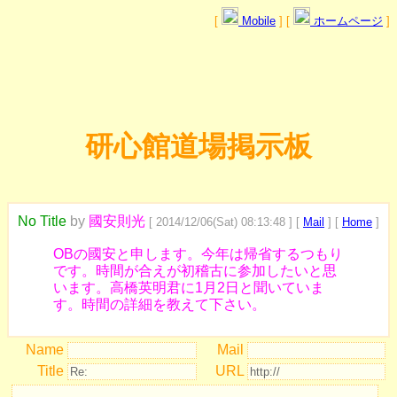
[
Mobile
] [
ホームページ
]
研心館道場掲示板
No Title
by
國安則光
[ 2014/12/06(Sat) 08:13:48 ] [
Mail
] [
Home
]
OBの國安と申します。今年は帰省するつもり
です。時間が合えが初稽古に参加したいと思
います。高橋英明君に1月2日と聞いていま
す。時間の詳細を教えて下さい。
Name
Mail
Title
URL