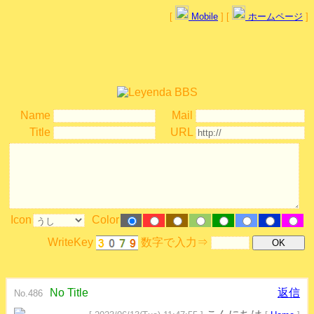
[
Mobile
] [
ホームページ
]
Name
Mail
Title
URL
Icon
Color
WriteKey
数字で入力⇒
No Title
返信
No.486