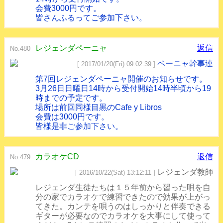
会費3000円です。
皆さんふるってご参加下さい。
レジェンダペーニャ
返信
No.480
ペーニャ幹事連
[ 2017/01/20(Fri) 09:02:39 ]
第7回レジェンダペーニャ開催のお知らせです。
3月26日日曜日14時から受付開始14時半頃から19
時までの予定です。
場所は前回同様目黒のCafe y Libros
会費は3000円です。
皆様是非ご参加下さい。
カラオケCD
返信
No.479
レジェンダ教師
[ 2016/10/22(Sat) 13:12:11 ]
レジェンダ生徒たちは１５年前から習った唄を自
分の家でカラオケで練習できたので効果が上がっ
てきた。カンテを唄うのはしっかりと伴奏できる
ギターが必要なのでカラオケを大事にして使って