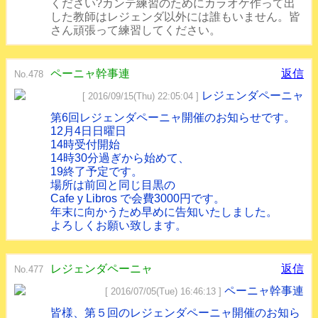
ください?カンテ練習のためにカラオケ作って出
した教師はレジェンダ以外には誰もいません。皆
さん頑張って練習してください。
ペーニャ幹事連
返信
No.478
レジェンダペーニャ
[ 2016/09/15(Thu) 22:05:04 ]
第6回レジェンダペーニャ開催のお知らせです。
12月4日日曜日
14時受付開始
14時30分過ぎから始めて、
19終了予定です。
場所は前回と同じ目黒の
Cafe y Libros で会費3000円です。
年末に向かうため早めに告知いたしました。
よろしくお願い致します。
レジェンダペーニャ
返信
No.477
ペーニャ幹事連
[ 2016/07/05(Tue) 16:46:13 ]
皆様、第５回のレジェンダペーニャ開催のお知ら