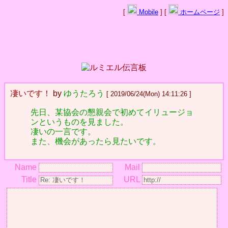
[
Mobile
] [
ホームページ
]
凄いです！
by
ゆうたろう
[ 2019/06/24(Mon) 14:11:26 ]
先日、某協会の懇親会で初めてイリュージョ
ンというものを見ました。
凄いの一言です。
また、機会があったら見たいです。
Name
Mail
Title
URL