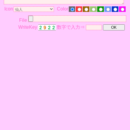
Icon
Color
File
WriteKey
数字で入力⇒