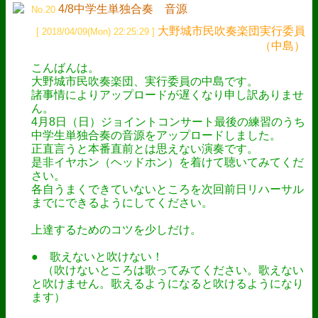
4/8中学生単独合奏 音源
No.20
大野城市民吹奏楽団実行委員
[ 2018/04/09(Mon) 22:25:29 ]
（中島）
こんばんは。
大野城市民吹奏楽団、実行委員の中島です。
諸事情によりアップロードが遅くなり申し訳ありませ
ん。
4月8日（日）ジョイントコンサート最後の練習のうち
中学生単独合奏の音源をアップロードしました。
正直言うと本番直前とは思えない演奏です。
是非イヤホン（ヘッドホン）を着けて聴いてみてくだ
さい。
各自うまくできていないところを次回前日リハーサル
までにできるようにしてください。
上達するためのコツを少しだけ。
● 歌えないと吹けない！
（吹けないところは歌ってみてください。歌えない
と吹けません。歌えるようになると吹けるようになり
ます）