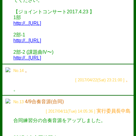
てください。
【ジョイントコンサート2017.4.23 】
1部
http://...[URL]
2部-1
http://...[URL]
2部-2 (課題曲IV〜)
http://...[URL]
。
No.14
。
[ 2017/04/22(Sat) 23:21:00 ]
。
4/9合奏音源(合同)
No.13
実行委員長中島
[ 2017/04/11(Tue) 14:05:36 ]
合同練習分の合奏音源をアップしました。