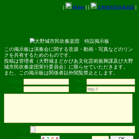
[
Mobile
] [
大野城市民吹奏楽団
]
この掲示板は演奏会に関する音源・動画・写真などのリン
クを共有するためのものです。
投稿は管理者（大野城まどかぴあ文化芸術振興課及び大野
城市民吹奏楽団実行委員会）に限らせていただきます。
また、この掲示板は関係者以外閲覧禁止とします。
Name
Mail
Title
URL
File
WriteKey
数字で入力⇒