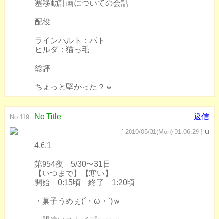
塞移動計画についての会話
配役
ラインハルト：パト
ヒルダ：猫っ毛
総評
ちょっと堅かった？ｗ
No Title
返信
No.119
u
[ 2010/05/31(Mon) 01:06:29 ]
4.6.1
第954夜 5/30〜31日
【いつまで】【寒い】
開始 0:15頃 終了 1:20頃
・菓子うめぇ(´・ω・`)ｗ