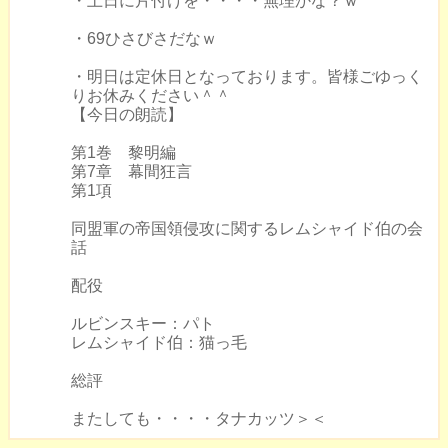
・土日に片付けを・・・・無理かな？ｗ
・69ひさびさだなｗ
・明日は定休日となっております。皆様ごゆっく
りお休みください＾＾
【今日の朗読】
第1巻 黎明編
第7章 幕間狂言
第1項
同盟軍の帝国領侵攻に関するレムシャイド伯の会
話
配役
ルビンスキー：パト
レムシャイド伯：猫っ毛
総評
またしても・・・・タナカッツ＞＜