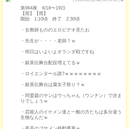
第964夜 6/18〜19日
【雨】【雨】
開始 1:10頃 終了 2:30頃
・女教師もののエロビデオ見たお
・先生が・・・・老師？ｗ
・明日はいよいよオランダ戦ですね
・銀英伝舞台配役増えてるｗ
・ロイエンタール誰?ｗｗｗｗｗｗｗｗ
・銀英伝舞台は腐女子祭り？ｗ
・同盟篇のヤンはウっちゃん（ウンナン）で決ま
りでしょうｗ
・芸能人のイケメン達と一般の方たちは多分違う
生物なんだｗ
・孤高のブサメン移動要塞ｗ