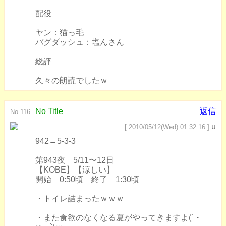
配役
ヤン：猫っ毛
バグダッシュ：塩んさん
総評
久々の朗読でしたｗ
No Title
返信
No.116
u
[ 2010/05/12(Wed) 01:32:16 ]
942→5-3-3
第943夜 5/11〜12日
【KOBE】【涼しい】
開始 0:50頃 終了 1:30頃
・トイレ詰まったｗｗｗ
・また食欲のなくなる夏がやってきますよ(´・