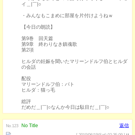
イ＿|￣|○
・みんなもこまめに部屋を片付けようねｗ
【今日の朗読】
第9巻 回天篇
第9章 終わりなき鎮魂歌
第2項
ヒルダの妊娠を聞いたマリーンドルフ伯とヒルダ
の会話
配役
マリーンドルフ伯：パト
ヒルダ：猫っ毛
総評
だめだ＿|￣|○なんか今日は駄目だ＿|￣|○
No Title
返信
No.123
u
[ 2010/06/19(Sat) 02:35:09 ]