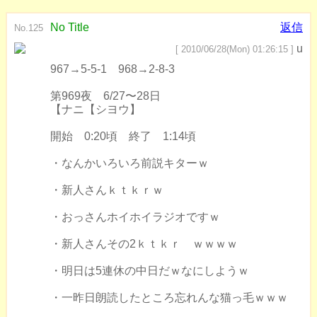
No Title
返信
No.125
u
[ 2010/06/28(Mon) 01:26:15 ]
967→5-5-1 968→2-8-3
第969夜 6/27〜28日
【ナニ【シヨウ】
開始 0:20頃 終了 1:14頃
・なんかいろいろ前説キターｗ
・新人さんｋｔｋｒｗ
・おっさんホイホイラジオですｗ
・新人さんその2ｋｔｋｒ ｗｗｗｗ
・明日は5連休の中日だｗなにしようｗ
・一昨日朗読したところ忘れんな猫っ毛ｗｗｗ