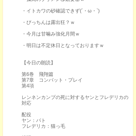
・イトカワの砂確認できず(´・ω・`)
・びっちんは露出狂？ｗ
・今月は甘噛み強化月間ｗ
・明日は不定休日となっておりますｗ
【今日の朗読】
第6巻 飛翔篇
第7章 コンバット・プレイ
第4項
レンネンカンプの死に対するヤンとフレデリカの
対応
配役
ヤン：パト
フレデリカ：猫っ毛