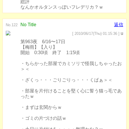
総評
なんかオルタンスっぽいフレデリカ？ｗ
No Title
返信
No.122
u
[ 2010/06/17(Thu) 01:15:36 ]
第963夜 6/16〜17日
【梅雨】【入り】
開始 0:30頃 終了 1:15頃
・ちらかった部屋でカミソリで怪我しちゃったお
＞＜
・ざくっ・・・ごりごりっ・・・くぱぁ＞＜
・部屋を片付けることを堅く心に誓う猫っ毛であ
ったｗ
・まずは玄関からｗ
・ゴミの片づけの話ｗ