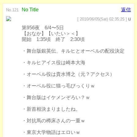
No Title
返信
No.121
u
[ 2010/06/05(Sat) 02:35:25 ]
第956夜 6/4〜5日
【おなか】【いたい＞＜】
開始 1:35頃 終了 2:30頃
・舞台版銀英伝、キルヒとオーベルの配役決定
・キルヒアイス役は崎本大海
・オーベル役は貴水博之（元？アクセス）
・オーベル役に猫っ毛びっくりｗ
・舞台版はイケメンぞろい？ｗ
・新首相決まりましたね。
・対抗馬の樽床さんの一重ｗ
・東京大学物語はエロいｗ