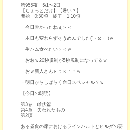
第955夜 6/1〜2日
【ちょっとだけ】【暑い？】
開始 0:30頃 終了 1:10頃
・今日暑かったねぇ＞＜
・本日も変わらずそうめんでした(´・ω・`)ｗ
・生ハム食べたい＞＜ｗ
・おおｗ20秒規制が5秒規制になってるｗ
・おｗ新人さんｋｔｋｒ？ｗ
・明日からしばらく命日スペシャル？ｗ
【今日の朗読】
第3巻 雌伏篇
第4章 失われたもの
第2項
ある昼食の席におけるラインハルトとヒルダの要