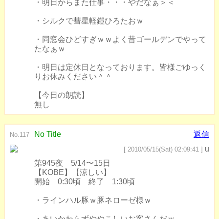
・明日からまた仕事・・・やだなぁ＞＜
・シルクで彗星軽鎧ひろたおｗ
・同窓会ひどすぎｗｗよく昔ゴールデンでやって
たなぁｗ
・明日は定休日となっております。皆様ごゆっく
りお休みください＾＾
【今日の朗読】
無し
No Title
返信
No.117
u
[ 2010/05/15(Sat) 02:09:41 ]
第945夜 5/14〜15日
【KOBE】【涼しい】
開始 0:30頃 終了 1:30頃
・ラインハル豚ｗ豚ネローゼ様ｗ
・あいかわらずややこしいお客さんだｗ