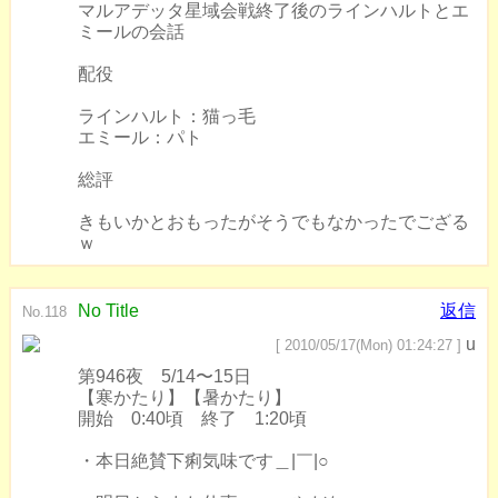
マルアデッタ星域会戦終了後のラインハルトとエ
ミールの会話
配役
ラインハルト：猫っ毛
エミール：パト
総評
きもいかとおもったがそうでもなかったでござる
ｗ
No Title
返信
No.118
u
[ 2010/05/17(Mon) 01:24:27 ]
第946夜 5/14〜15日
【寒かたり】【暑かたり】
開始 0:40頃 終了 1:20頃
・本日絶賛下痢気味です＿|￣|○