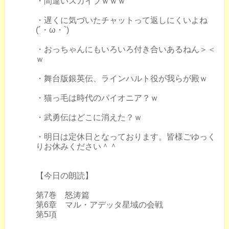
・間違いスカイプｗｗｗ
・遅くに気づいたチャットって返しにくいよね
(´・ω・`)
・おっちゃんにもいろいろ付き合いあるねん＞＜
ｗ
・舞台版銀英伝、ラインハルト役が我らが殿ｗ
・猫っ毛は時代のパイオニア？ｗ
・武勇伝はどこに消えた？ｗ
・明日は定休日となっております。皆様ごゆっく
りお休みください＾＾
【今日の朗読】
第7巻 怒涛篇
第6章 マル・アデッタ星域の会戦
第5項