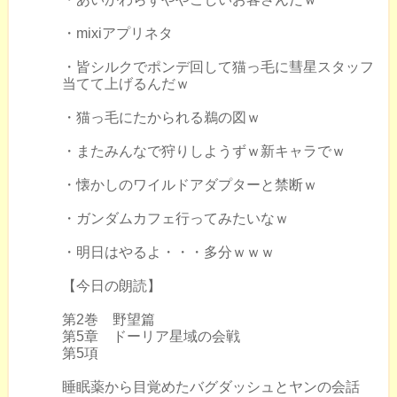
・mixiアプリネタ
・皆シルクでポンデ回して猫っ毛に彗星スタッフ
当てて上げるんだｗ
・猫っ毛にたかられる鵜の図ｗ
・またみんなで狩りしようずｗ新キャラでｗ
・懐かしのワイルドアダプターと禁断ｗ
・ガンダムカフェ行ってみたいなｗ
・明日はやるよ・・・多分ｗｗｗ
【今日の朗読】
第2巻 野望篇
第5章 ドーリア星域の会戦
第5項
睡眠薬から目覚めたバグダッシュとヤンの会話