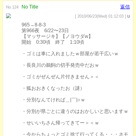
No Title
返信
No.124
u
[ 2010/06/23(Wed) 01:12:03 ]
965→8-8-3
第966夜 6/22〜23日
【マッサージキ】【ノヨウダw】
開始 0:30頃 終了 1:10頃
・ゴミは車に入れましたｗ部屋が若干広いｗ
・長良川の鵜飼の切手発売中だおｗ
・ゴミがぜんぜん片付きません＞＜
・狐おおきくなったお（謎）
・分別なんてければ＿|￣|○ｗ
・分別が県ごとに違うのはおかしいと思いますｗ
・せいいちさん帰ってきてー＞＜ｗ
・今からちょっとゴミ捨て行ってくる・・・ネモ